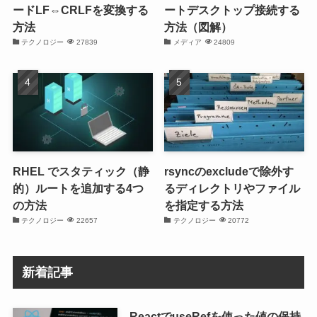
ードLF⇔CRLFを変換する
ートデスクトップ接続する
方法
方法（図解）
テクノロジー
27839
メディア
24809
RHEL でスタティック（静
rsyncのexcludeで除外す
的）ルートを追加する4つ
るディレクトリやファイル
の方法
を指定する方法
テクノロジー
22657
テクノロジー
20772
新着記事
ReactでuseRefを使った値の保持