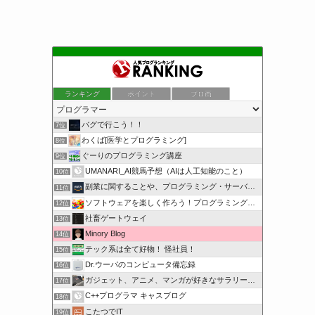
ランキング
ポイント
ブロ画
バグで行こう！！
7位
わくば[医学とプログラミング]
8位
ぐーりのプログラミング講座
9位
UMANARI_AI競馬予想（AIは人工知能のこと）
10位
副業に関することや、プログラミング・サーバー関係
11位
ソフトウェアを楽しく作ろう！プログラミング言語【C#】を学ぶ
12位
社畜ゲートウェイ
13位
Minory Blog
14位
テック系は全て好物！ 怪社員！
15位
Dr.ウーパのコンピュータ備忘録
16位
ガジェット、アニメ、マンガが好きなサラリーマンブログです。
17位
C++プログラマ キャスブログ
18位
こたつでIT
19位