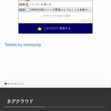
パソコンを楽しむ
20位
1985年日航ジャンボ墜落のようなことを多数やらせるのは誰か
21位
このカテゴリを全て表示
参加する
このブログに投票する
Tweets by minoryorg
ホーム
エイム
タグクラウド