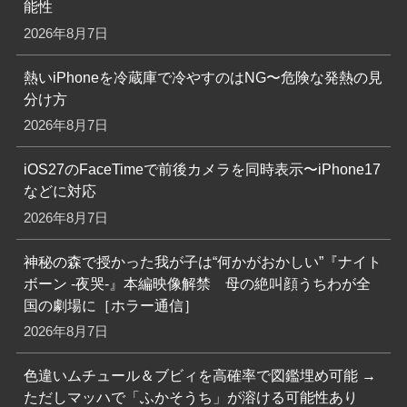
能性
2026年8月7日
熱いiPhoneを冷蔵庫で冷やすのはNG〜危険な発熱の見
分け方
2026年8月7日
iOS27のFaceTimeで前後カメラを同時表示〜iPhone17
などに対応
2026年8月7日
神秘の森で授かった我が子は“何かがおかしい”『ナイト
ボーン -夜哭-』本編映像解禁 母の絶叫顔うちわが全
国の劇場に［ホラー通信］
2026年8月7日
色違いムチュール＆ブビィを高確率で図鑑埋め可能 →
ただしマッハで「ふかそうち」が溶ける可能性あり