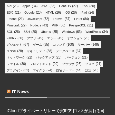
(25)
(34)
(33)
(27)
(30)
API
Apple
AWS
Cent OS
CSS
(21)
(23)
(26)
(28)
(24)
ESXi
Google
HTML
iOS
iPad
(21)
(72)
(37)
(84)
iPhone
JavaScript
Laravel
Linux
(22)
(43)
(56)
(21)
Minecraft
Node.js
PHP
PostgreSQL
(26)
(20)
(35)
(63)
(34)
SQL
SSH
Ubuntu
Windows
WordPress
(30)
(45)
(45)
(25)
Zabbix
アプリ
エラー
オプション
(67)
(35)
(100)
(148)
ガジェット
ゲーム
コマンド
サーバー
(28)
(38)
(67)
スマホ
セキュリティ
データベース
(22)
(23)
(21)
ネットワーク
バックアップ
バージョン
(30)
(29)
(26)
(21)
ファイル
フロントエンド
ブラウザ
ブログ
(31)
(24)
(44)
(20)
プラグイン
マイクラ
自宅サーバー
設定
IT News
iCloudプライベートリレーで実IPアドレスが漏れる可