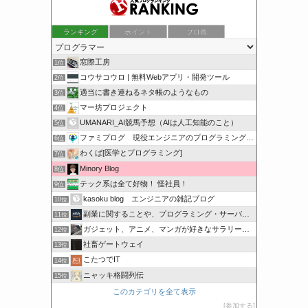
ランキング
ポイント
ブロ画
窓際工房
1位
コウサコウロ | 無料Webアプリ・開発ツール
2位
適当に書き連ねるネタ帳のようなもの
3位
マー坊プロジェクト
4位
UMANARI_AI競馬予想（AIは人工知能のこと）
5位
ファミプログ 現役エンジニアのプログラミング入門講座
6位
わくば[医学とプログラミング]
7位
Minory Blog
8位
テック系は全て好物！ 怪社員！
9位
kasoku blog エンジニアの雑記ブログ
10位
副業に関することや、プログラミング・サーバー関係
11位
ガジェット、アニメ、マンガが好きなサラリーマンブログです。
12位
社畜ゲートウェイ
13位
こたつでIT
14位
ニャッキ格闘列伝
15位
このカテゴリを全て表示
参加する