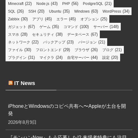
(22)
(43)
(56)
(21)
Minecraft
Node.js
PHP
PostgreSQL
(26)
(20)
(35)
(63)
(34)
SQL
SSH
Ubuntu
Windows
WordPress
(30)
(45)
(45)
(25)
Zabbix
アプリ
エラー
オプション
(67)
(35)
(100)
(148)
ガジェット
ゲーム
コマンド
サーバー
(28)
(38)
(67)
スマホ
セキュリティ
データベース
(22)
(23)
(21)
ネットワーク
バックアップ
バージョン
(30)
(29)
(26)
(21)
ファイル
フロントエンド
ブラウザ
ブログ
(31)
(24)
(44)
(20)
プラグイン
マイクラ
自宅サーバー
設定
IT News
iPhoneとWindowsのコピペ共有へ〜Appleが土台を開
発
2026年8月9日
『モンハンNow』もう応募した!? 来場者特典にも注目