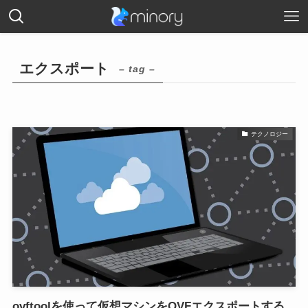
エクスポート
– tag –
テクノロジー
ovftoolを使って仮想マシンをOVFエクスポートする