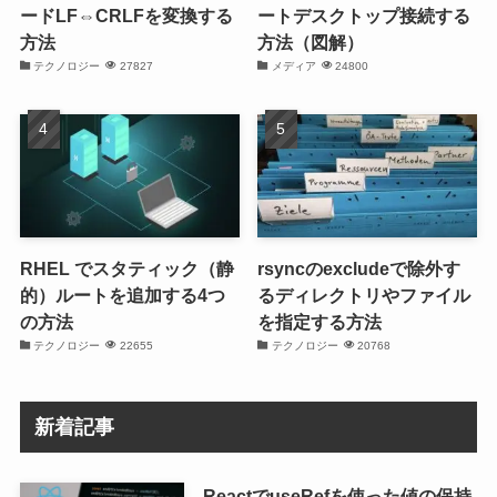
ードLF⇔CRLFを変換する
ートデスクトップ接続する
方法
方法（図解）
テクノロジー
27827
メディア
24800
RHEL でスタティック（静
rsyncのexcludeで除外す
的）ルートを追加する4つ
るディレクトリやファイル
の方法
を指定する方法
テクノロジー
22655
テクノロジー
20768
新着記事
ReactでuseRefを使った値の保持