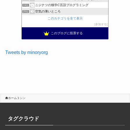
ニジナツの独学C言語プログラミング
19位
空気の薄いところ
20位
このカテゴリを全て表示
参加する
このブログに投票する
Tweets by minoryorg
ホーム
シン
タグクラウド