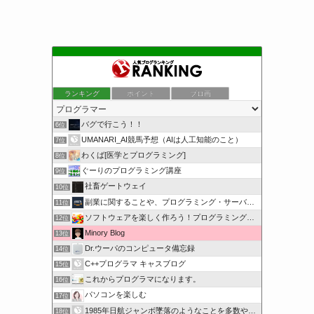
ランキング
ポイント
ブロ画
バグで行こう！！
6位
UMANARI_AI競馬予想（AIは人工知能のこと）
7位
わくば[医学とプログラミング]
8位
ぐーりのプログラミング講座
9位
社畜ゲートウェイ
10位
副業に関することや、プログラミング・サーバー関係
11位
ソフトウェアを楽しく作ろう！プログラミング言語【C#】を学ぶ
12位
Minory Blog
13位
Dr.ウーパのコンピュータ備忘録
14位
C++プログラマ キャスブログ
15位
これからプログラマになります。
16位
パソコンを楽しむ
17位
1985年日航ジャンボ墜落のようなことを多数やらせるのは誰か
18位