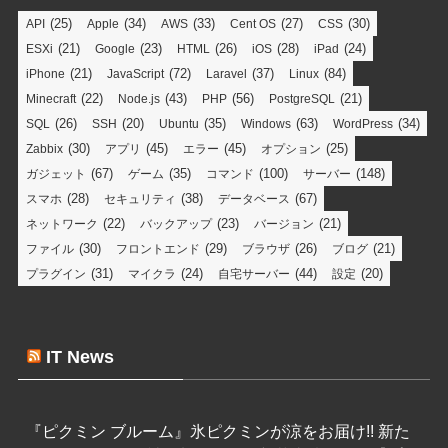
(25)
(34)
(33)
(27)
(30)
API
Apple
AWS
Cent OS
CSS
(21)
(23)
(26)
(28)
(24)
ESXi
Google
HTML
iOS
iPad
(21)
(72)
(37)
(84)
iPhone
JavaScript
Laravel
Linux
(22)
(43)
(56)
(21)
Minecraft
Node.js
PHP
PostgreSQL
(26)
(20)
(35)
(63)
(34)
SQL
SSH
Ubuntu
Windows
WordPress
(30)
(45)
(45)
(25)
Zabbix
アプリ
エラー
オプション
(67)
(35)
(100)
(148)
ガジェット
ゲーム
コマンド
サーバー
(28)
(38)
(67)
スマホ
セキュリティ
データベース
(22)
(23)
(21)
ネットワーク
バックアップ
バージョン
(30)
(29)
(26)
(21)
ファイル
フロントエンド
ブラウザ
ブログ
(31)
(24)
(44)
(20)
プラグイン
マイクラ
自宅サーバー
設定
IT News
『ピクミン ブルーム』氷ピクミンが涼をお届け!! 新た