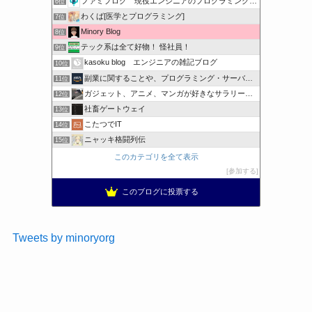
ファミプログ 現役エンジニアのプログラミング入門講座
6位
わくば[医学とプログラミング]
7位
Minory Blog
8位
テック系は全て好物！ 怪社員！
9位
kasoku blog エンジニアの雑記ブログ
10位
副業に関することや、プログラミング・サーバー関係
11位
ガジェット、アニメ、マンガが好きなサラリーマンブログです。
12位
社畜ゲートウェイ
13位
こたつでIT
14位
ニャッキ格闘列伝
15位
このカテゴリを全て表示
参加する
このブログに投票する
Tweets by minoryorg