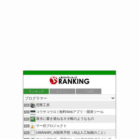
ランキング
ポイント
ブロ画
窓際工房
1位
コウサコウロ | 無料Webアプリ・開発ツール
2位
適当に書き連ねるネタ帳のようなもの
3位
マー坊プロジェクト
4位
UMANARI_AI競馬予想（AIは人工知能のこと）
5位