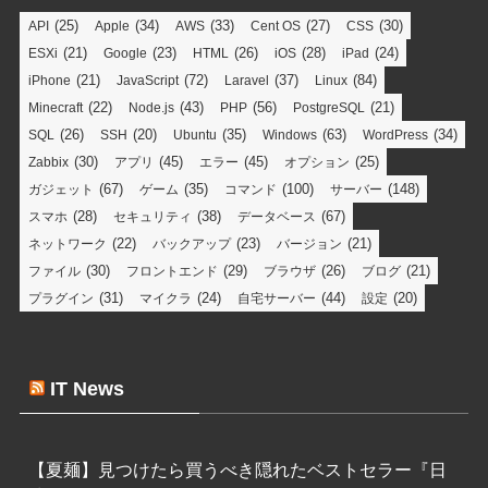
(25)
(34)
(33)
(27)
(30)
API
Apple
AWS
Cent OS
CSS
(21)
(23)
(26)
(28)
(24)
ESXi
Google
HTML
iOS
iPad
(21)
(72)
(37)
(84)
iPhone
JavaScript
Laravel
Linux
(22)
(43)
(56)
(21)
Minecraft
Node.js
PHP
PostgreSQL
(26)
(20)
(35)
(63)
(34)
SQL
SSH
Ubuntu
Windows
WordPress
(30)
(45)
(45)
(25)
Zabbix
アプリ
エラー
オプション
(67)
(35)
(100)
(148)
ガジェット
ゲーム
コマンド
サーバー
(28)
(38)
(67)
スマホ
セキュリティ
データベース
(22)
(23)
(21)
ネットワーク
バックアップ
バージョン
(30)
(29)
(26)
(21)
ファイル
フロントエンド
ブラウザ
ブログ
(31)
(24)
(44)
(20)
プラグイン
マイクラ
自宅サーバー
設定
IT News
【夏麺】見つけたら買うべき隠れたベストセラー『日