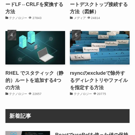
ードLF⇔CRLFを変換する
ートデスクトップ接続する
方法
方法（図解）
テクノロジー
27843
メディア
24814
RHEL でスタティック（静
rsyncのexcludeで除外す
的）ルートを追加する4つ
るディレクトリやファイル
の方法
を指定する方法
テクノロジー
22657
テクノロジー
20775
新着記事
ReactでuseRefを使った値の保持