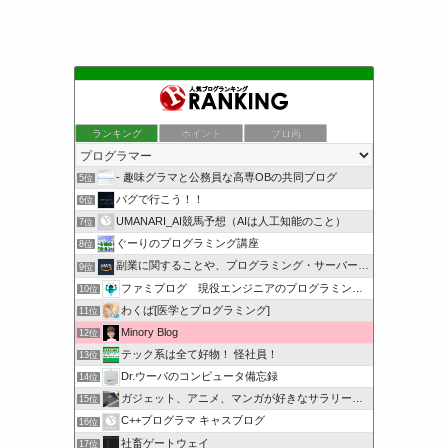
ランキング
ポイント
ブロ画
- 趣味グラマと公務員な高専OBの共同ブログ
5位
バグで行こう！！
6位
UMANARI_AI競馬予想（AIは人工知能のこと）
7位
ぐーりのプログラミング講座
8位
副業に関することや、プログラミング・サーバー関係
9位
ファミプログ 現役エンジニアのプログラミング入門講座
10位
わくば[医学とプログラミング]
11位
Minory Blog
12位
テック系は全て好物！ 怪社員！
13位
Dr.ウーパのコンピュータ備忘録
14位
ガジェット、アニメ、マンガが好きなサラリーマンブログです。
15位
C++プログラマ キャスブログ
16位
社畜ゲートウェイ
17位