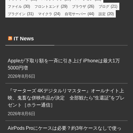
(30)
(29)
(26)
(21)
ファイル
フロントエンド
ブラウザ
ブログ
(31)
(24)
(44)
(20)
プラグイン
マイクラ
自宅サーバー
設定
IT News
Appleが下取り額を一斉に引き上げ iPhoneは最大1万
5000円増
2026年8月6日
『マーターズ 4Kデジタルリマスター』オールナイト上
映、鬼畜な併映作品が決定 全部観たら“生還証”をプレ
ゼント［ホラー通信］
2026年8月6日
AirPods Proにケースは必要？約3年ケースなしで使っ