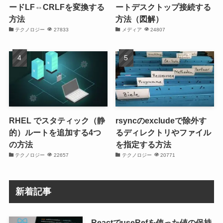
ードLF⇔CRLFを変換する
ートデスクトップ接続する
方法
方法（図解）
テクノロジー
27833
メディア
24807
RHEL でスタティック（静
rsyncのexcludeで除外す
的）ルートを追加する4つ
るディレクトリやファイル
の方法
を指定する方法
テクノロジー
22657
テクノロジー
20771
新着記事
ReactでuseRefを使った値の保持