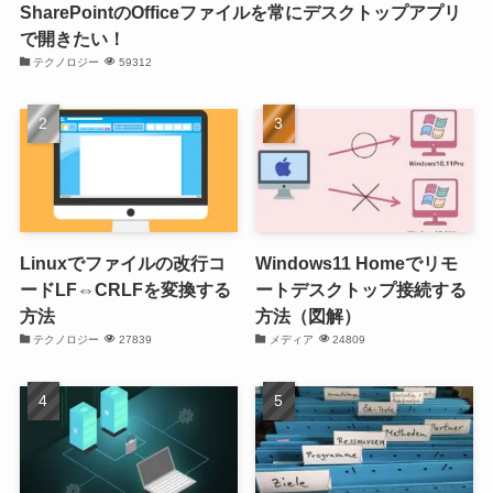
SharePointのOfficeファイルを常にデスクトップアプリ
で開きたい！
テクノロジー
59312
Linuxでファイルの改行コ
Windows11 Homeでリモ
ードLF⇔CRLFを変換する
ートデスクトップ接続する
方法
方法（図解）
テクノロジー
27839
メディア
24809