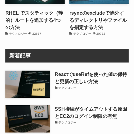
RHEL でスタティック（静
rsyncのexcludeで除外す
的）ルートを追加する4つ
るディレクトリやファイル
の方法
を指定する方法
テクノロジー
22657
テクノロジー
20772
新着記事
ReactでuseRefを使った値の保持
と更新の正しい方法
テクノロジー
SSH接続がタイムアウトする原因
とEC2のログイン制限の有無
テクノロジー