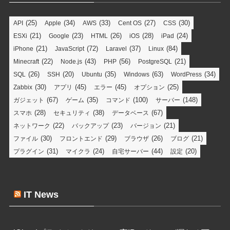
(25)
(34)
(33)
(27)
(30)
API
Apple
AWS
Cent OS
CSS
(21)
(23)
(26)
(28)
(24)
ESXi
Google
HTML
iOS
iPad
(21)
(72)
(37)
(84)
iPhone
JavaScript
Laravel
Linux
(22)
(43)
(56)
(21)
Minecraft
Node.js
PHP
PostgreSQL
(26)
(20)
(35)
(63)
(34)
SQL
SSH
Ubuntu
Windows
WordPress
(30)
(45)
(45)
(25)
Zabbix
アプリ
エラー
オプション
(67)
(35)
(100)
(148)
ガジェット
ゲーム
コマンド
サーバー
(28)
(38)
(67)
スマホ
セキュリティ
データベース
(22)
(23)
(21)
ネットワーク
バックアップ
バージョン
(30)
(29)
(26)
(21)
ファイル
フロントエンド
ブラウザ
ブログ
(31)
(24)
(44)
(20)
プラグイン
マイクラ
自宅サーバー
設定
IT News