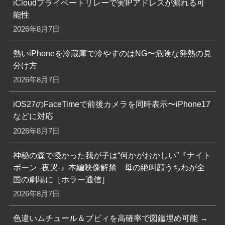
iCloudプライベートリレーで実IPアドレスが漏れる可
能性
2026年8月7日
熱いiPhoneを冷蔵庫で冷やすのはNG〜危険な発熱の見
分け方
2026年8月7日
iOS27のFaceTimeで前後カメラを同時表示〜iPhone17
などに対応
2026年8月7日
神秘の森で授かった我が子は“何かがおかしい”『ナイト
ボーン -夜哭-』本編映像解禁 母の絶叫顔うちわが全
国の劇場に［ホラー通信］
2026年8月7日
色違いムチュール＆ブビィを高確率で図鑑埋め可能 →