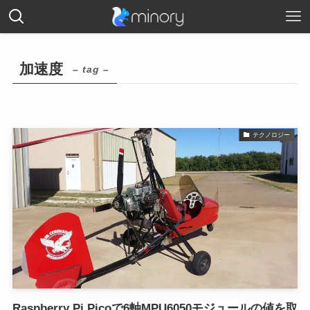
加速度
– tag –
テクノロジー
Raspberry Pi Picoで6軸MPU6050モジュールの値を取