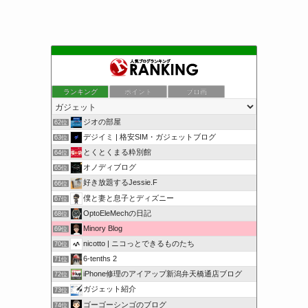
ランキング
ポイント
ブロ画
ジオの部屋
62位
デジイミ | 格安SIM・ガジェットブログ
63位
とくとくまる粋別館
64位
オノディブログ
65位
好き放題するJessie.F
66位
僕と妻と息子とディズニー
67位
OptoEleMechの日記
68位
Minory Blog
69位
nicotto | ニコっとできるものたち
70位
6-tenths 2
71位
iPhone修理のアイアップ新潟弁天橋通店ブログ
72位
ガジェット紹介
73位
ゴーゴーシンゴのブログ
74位