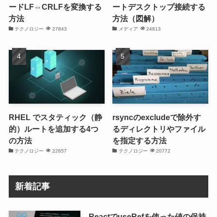
ードLF⇔CRLFを変換する
ートデスクトップ接続する
方法
方法（図解）
テクノロジー
27843
メディア
24813
RHEL でスタティック（静
rsyncのexcludeで除外す
的）ルートを追加する4つ
るディレクトリやファイル
の方法
を指定する方法
テクノロジー
22657
テクノロジー
20772
新着記事
ReactでuseRefを使った値の保持