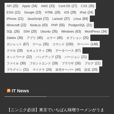
(25)
(34)
(33)
(27)
(30)
API
Apple
AWS
Cent OS
CSS
(21)
(23)
(26)
(28)
(24)
ESXi
Google
HTML
iOS
iPad
(21)
(72)
(37)
(84)
iPhone
JavaScript
Laravel
Linux
(22)
(43)
(56)
(21)
Minecraft
Node.js
PHP
PostgreSQL
(26)
(20)
(35)
(63)
(34)
SQL
SSH
Ubuntu
Windows
WordPress
(30)
(45)
(45)
(25)
Zabbix
アプリ
エラー
オプション
(67)
(35)
(100)
(148)
ガジェット
ゲーム
コマンド
サーバー
(28)
(38)
(67)
スマホ
セキュリティ
データベース
(22)
(23)
(21)
ネットワーク
バックアップ
バージョン
(30)
(29)
(26)
(21)
ファイル
フロントエンド
ブラウザ
ブログ
(31)
(24)
(44)
(20)
プラグイン
マイクラ
自宅サーバー
設定
IT News
【ニンニク必須】東京でいちばん味噌ラーメンがうま