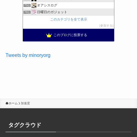
オアシスログ
75位
日曜日のガジェット
76位
このカテゴリを全て表示
参加する
このブログに投票する
Tweets by minoryorg
ホーム
加速度
タグクラウド