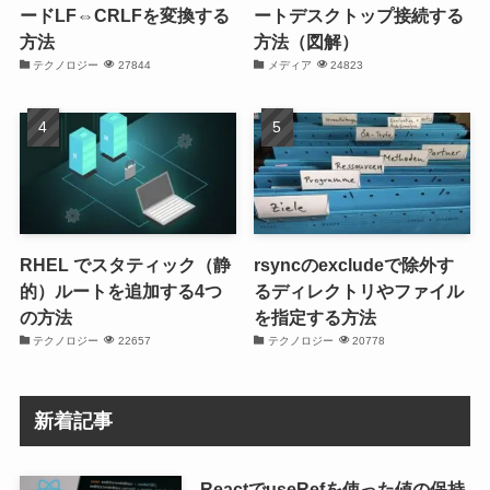
ードLF⇔CRLFを変換する
ートデスクトップ接続する
方法
方法（図解）
テクノロジー
27844
メディア
24823
RHEL でスタティック（静
rsyncのexcludeで除外す
的）ルートを追加する4つ
るディレクトリやファイル
の方法
を指定する方法
テクノロジー
22657
テクノロジー
20778
新着記事
ReactでuseRefを使った値の保持