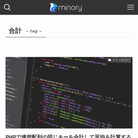
合計
– tag –
テクノロジー
PHPで連想配列の同じキーを合計して平均を計算する