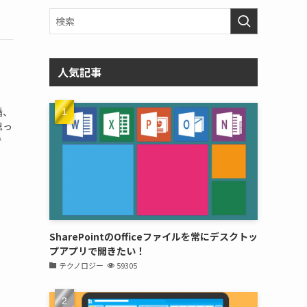
人気記事
婚、
思っ
で
SharePointのOfficeファイルを常にデスクトッ
プアプリで開きたい！
テクノロジー
59305