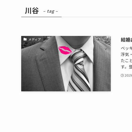
川谷
– tag –
結婚
メディア
ベッ
浮気
たこ
す。登
201