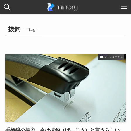
抜鈎
– tag –
ライフスタイル
手術後の抜糸、今は抜鈎（ばっこう）と言うらしい