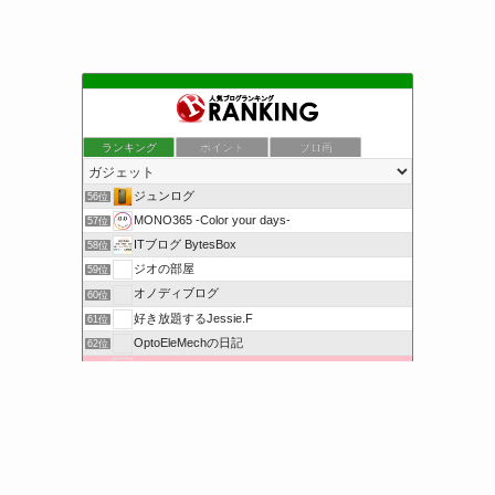
ランキング
ポイント
ブロ画
ジュンログ
56位
MONO365 -Color your days-
57位
ITブログ BytesBox
58位
ジオの部屋
59位
オノディブログ
60位
好き放題するJessie.F
61位
OptoEleMechの日記
62位
Minory Blog
63位
ひろしんぼnow
64位
メニュー
テック
ライフ
メディア
スクール
検索
トップへ
iPhone修理のアイアップ新潟弁天橋通店ブログ
65位
6-tenths 2
66位
ガジェット紹介
67位
ゴーゴーシンゴのブログ
68位