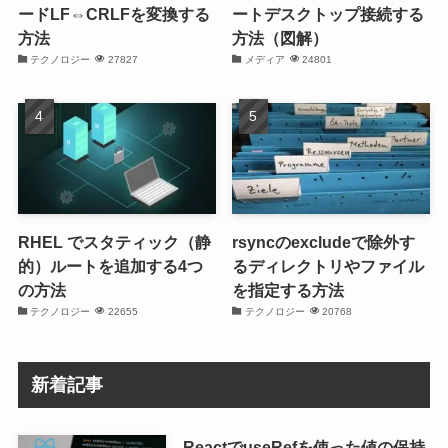
ードLF⇔CRLFを変換する
ートデスクトップ接続する
方法
方法（図解）
テクノロジー
27827
メディア
24801
RHEL でスタティック（静
rsyncのexcludeで除外す
的）ルートを追加する4つ
るディレクトリやファイル
の方法
を指定する方法
テクノロジー
22655
テクノロジー
20768
新着記事
ReactでuseRefを使った値の保持