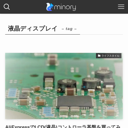
液晶ディスプレイ
– tag –
ライフスタイル
AliExpressでLCD(液晶)コントローラ基盤を買ってみ