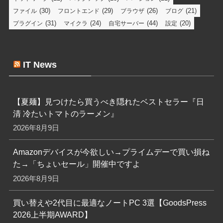
(30)
(29)
(26)
(21)
ファイル
フロントエンド
ブラウザ
ブログ
(31)
(24)
(44)
(20)
プラグイン
マイクラ
自宅サーバー
設定
IT News
【夏麺】見つけたら買うべき隠れたベストセラー『日
清 冷たいトマトのラーメン』
2026年8月9日
Amazonデバイスが今欲しい→プライムデーで買い損ね
た→「ちょいセール」開催中ですよ
2026年8月9日
買い替えや2代目に最適なノートPC 3選【GoodsPress
2026上半期AWARD】