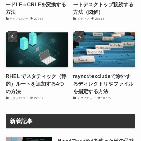
ードLF⇔CRLFを変換する
ートデスクトップ接続する
方法
方法（図解）
テクノロジー
27843
メディア
24814
RHEL でスタティック（静
rsyncのexcludeで除外す
的）ルートを追加する4つ
るディレクトリやファイル
の方法
を指定する方法
テクノロジー
22657
テクノロジー
20775
新着記事
ReactでuseRefを使った値の保持