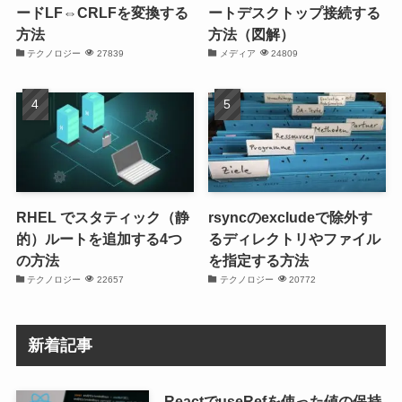
ードLF⇔CRLFを変換する
ートデスクトップ接続する
方法
方法（図解）
テクノロジー
27839
メディア
24809
RHEL でスタティック（静
rsyncのexcludeで除外す
的）ルートを追加する4つ
るディレクトリやファイル
の方法
を指定する方法
テクノロジー
22657
テクノロジー
20772
新着記事
ReactでuseRefを使った値の保持