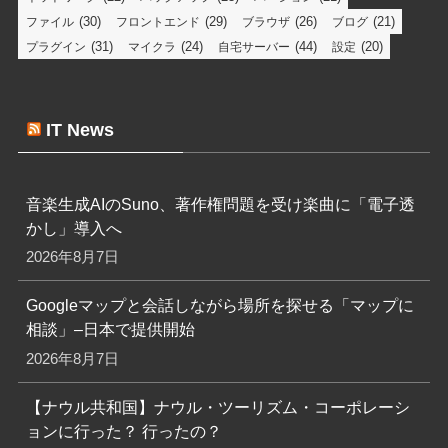
(30)
(29)
(26)
(21)
ファイル
フロントエンド
ブラウザ
ブログ
(31)
(24)
(44)
(20)
プラグイン
マイクラ
自宅サーバー
設定
IT News
音楽生成AIのSuno、著作権問題を受け楽曲に「電子透
かし」導入へ
2026年8月7日
Googleマップと会話しながら場所を探せる「マップに
相談」–日本で提供開始
2026年8月7日
【ナウル共和国】ナウル・ツーリズム・コーポレーシ
ョンに行った？ 行ったの？