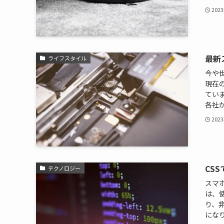
202
最新
ライフスタイル
今や
現在
てい
各社か
202
CS
テクノロジー
スマ
は、
り、
になりま