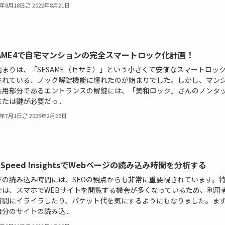
2年8月18日
2022年8月21日
SAME4で自宅マンションの完全スマートロック化計画！
始まりは、「SESAME（セサミ）」という小さくて安価なスマートロッ
されている、ノック解錠機能に憧れたのが始まりでした。しかし、マン
共用部分であるエントランスの解錠には、「美和ロック」さんのノンタ
たは鍵が必要だっ...
1年7月1日
2023年2月26日
eSpeed InsightsでWebページの読み込み時間を分析する
ジの読み込み時間には、SEOの観点からも非常に重要視されています。
では、スマホでWEBサイトを閲覧する機会が多くなっているため、利用
時間にイライラしたり、パケット代を気にするようにもなりました。ま
分のサイトの読み込...