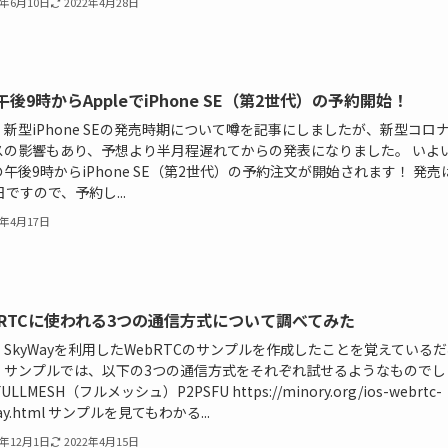
0年6月10日
2022年4月28日
後9時からAppleでiPhone SE（第2世代）の予約開始！
新型iPhone SEの発売時期について噂を記事にしましたが、新型コロ
スの影響もあり、予想より半月程遅れてからの発表になりました。 いよ
午後9時からiPhone SE（第2世代）の予約注文が開始されます！ 発売
日ですので、予約し...
0年4月17日
bRTCに使われる3つの通信方式について調べてみた
SkyWayを利用したWebRTCのサンプルを作成したことを覚えているだ
。サンプルでは、以下の3つの通信方式をそれぞれ試せるようなものでし
ULLMESH（フルメッシュ）P2PSFU https://minory.org/ios-webrtc-
ay.html サンプルを見てもわかる...
9年12月1日
2022年4月15日