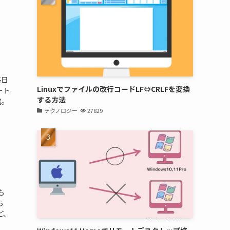
毎日
Linuxでファイルの改行コードLF⇔CRLFを変換
ート
する方法
電。
テクノロジー
27829
も
ら
ど、