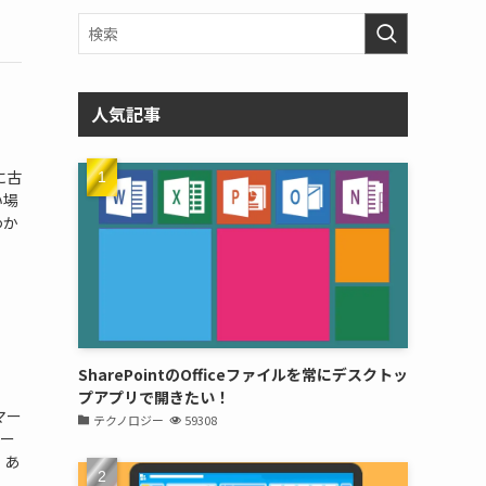
人気記事
に古
い場
わか
SharePointのOfficeファイルを常にデスクトッ
プアプリで開きたい！
マー
テクノロジー
59308
マー
、あ