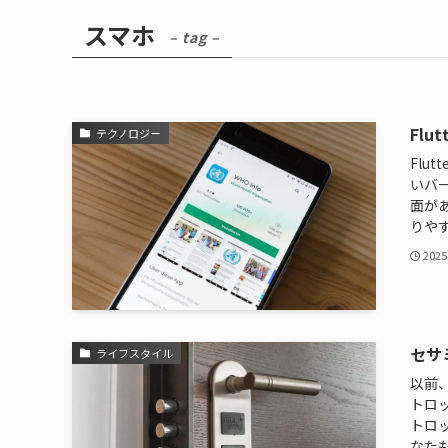
スマホ
– tag –
Fl
テクノロジー
Flu
いバ
面が
りやす
202
セサ
ライフスタイル
以前、
トロッ
トロ
なたも