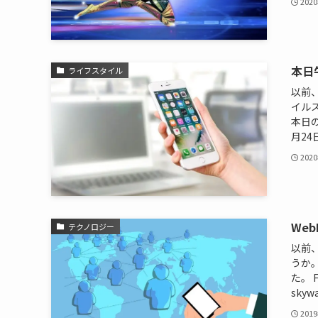
202
本日午
ライフスタイル
以前、
イル
本日の
月24
202
We
テクノロジー
以前、
うか
た。 F
skyw
201