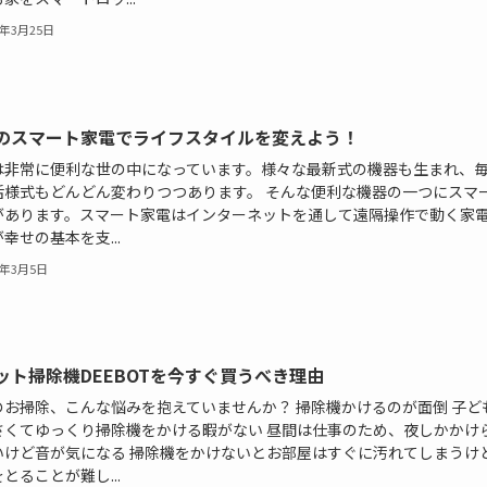
3年3月25日
のスマート家電でライフスタイルを変えよう！
は非常に便利な世の中になっています。様々な最新式の機器も生まれ、
活様式もどんどん変わりつつあります。 そんな便利な機器の一つにスマ
があります。スマート家電はインターネットを通して遠隔操作で動く家
幸せの基本を支...
3年3月5日
ット掃除機DEEBOTを今すぐ買うべき理由
のお掃除、こんな悩みを抱えていませんか？ 掃除機かけるのが面倒 子ど
さくてゆっくり掃除機をかける暇がない 昼間は仕事のため、夜しかかけ
いけど音が気になる 掃除機をかけないとお部屋はすぐに汚れてしまうけ
とることが難し...