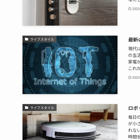
202
最新
ライフスタイル
現代
の生
家電
これが
202
ロボ
ライフスタイル
毎日
が小
れな
時間を