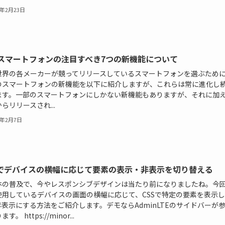
3年2月23日
スマートフォンの注目すべき7つの新機能について
世界の各メーカーが競ってリリースしているスマートフォンを選ぶため
のスマートフォンの新機能を以下に紹介しますが、これらは常に進化し
ます。一部のスマートフォンにしかない新機能もありますが、それに加
らリリースされ...
3年2月7日
Sでデバイスの横幅に応じて要素の表示・非表示を切り替える
ホの普及で、今やレスポンシブデザインは当たり前になりましたね。今
使用しているデバイスの画面の横幅に応じて、CSSで特定の要素を表示
非表示にする方法をご紹介します。デモならAdminLTEのサイドバーが
す。 https://minor...