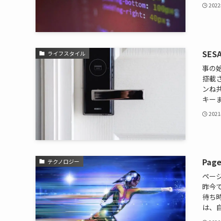
202
SE
ライフスタイル
事の
搭載
ンね
キーま
202
Pag
テクノロジー
ペー
昨今
待ち
は、自