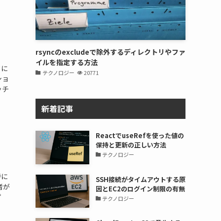
rsyncのexcludeで除外するディレクトリやファ
イルを指定する方法
クに
テクノロジー
20771
ショ
ッチ
新着記事
ReactでuseRefを使った値の
保持と更新の正しい方法
テクノロジー
特に
SSH接続がタイムアウトする原
者が
因とEC2のログイン制限の有無
ず
テクノロジー