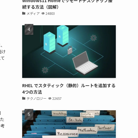
Windows11 Homeでリモートデスクトップ接
続する方法（図解）
メディア
24803
に、
続け
えて
RHEL でスタティック（静的）ルートを追加する
4つの方法
テクノロジー
22657
回
した
参考