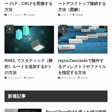
ードLF⇔CRLFを変換する
ートデスクトップ接続する
方法
方法（図解）
テクノロジー
27839
メディア
24809
RHEL でスタティック（静
rsyncのexcludeで除外す
的）ルートを追加する4つ
るディレクトリやファイル
の方法
を指定する方法
テクノロジー
22657
テクノロジー
20772
新着記事
ReactでuseRefを使った値の保持