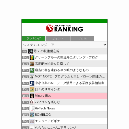
ランキング
ポイント
ブロ画
元SEの技術備忘録
9位
グリーンブルーの環境モニタリング・ブログ
10位
高度IP技術者を目指して
11位
適当に書き連ねるネタ帳のようなもの
12位
MOT NOTE | プログラムと車とドローン関連のメモ
13位
中小企業のAI・データ活用による業務改善相談室
14位
日々のリマインダ
15位
Minory Blog
16位
パソコンを楽しむ
17位
Ri-Tech Notes
18位
BOMBLOG
19位
エンジニアビギナー
20位
らららのエンジニアラウンジ
21位