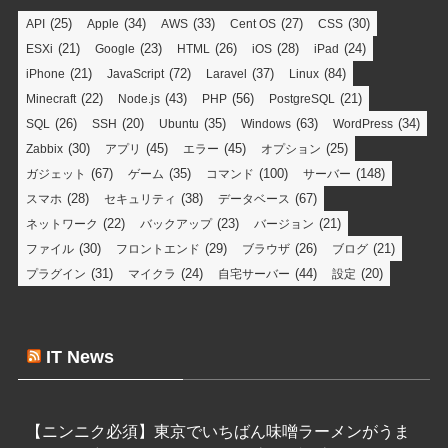
(25)
(34)
(33)
(27)
(30)
API
Apple
AWS
Cent OS
CSS
(21)
(23)
(26)
(28)
(24)
ESXi
Google
HTML
iOS
iPad
(21)
(72)
(37)
(84)
iPhone
JavaScript
Laravel
Linux
(22)
(43)
(56)
(21)
Minecraft
Node.js
PHP
PostgreSQL
(26)
(20)
(35)
(63)
(34)
SQL
SSH
Ubuntu
Windows
WordPress
(30)
(45)
(45)
(25)
Zabbix
アプリ
エラー
オプション
(67)
(35)
(100)
(148)
ガジェット
ゲーム
コマンド
サーバー
(28)
(38)
(67)
スマホ
セキュリティ
データベース
(22)
(23)
(21)
ネットワーク
バックアップ
バージョン
(30)
(29)
(26)
(21)
ファイル
フロントエンド
ブラウザ
ブログ
(31)
(24)
(44)
(20)
プラグイン
マイクラ
自宅サーバー
設定
IT News
【ニンニク必須】東京でいちばん味噌ラーメンがうま