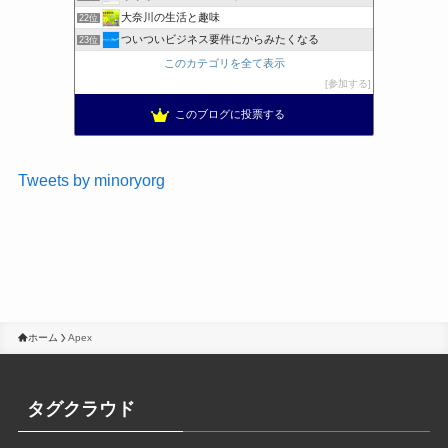
大奈川の生活と趣味
22位
ついついビジネス要件にからみたくなる
23位
このカテゴリを全て表示
参加する
このブログに投票する
Tweets by minoryorg
ホーム
Apex
タグクラウド