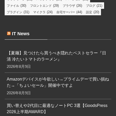
(30)
(29)
(26)
(21)
ファイル
フロントエンド
ブラウザ
ブログ
(31)
(24)
(44)
(20)
プラグイン
マイクラ
自宅サーバー
設定
IT News
【夏麺】見つけたら買うべき隠れたベストセラー『日
清 冷たいトマトのラーメン』
2026年8月9日
Amazonデバイスが今欲しい→プライムデーで買い損ね
た→「ちょいセール」開催中ですよ
2026年8月9日
買い替えや2代目に最適なノートPC 3選【GoodsPress
2026上半期AWARD】