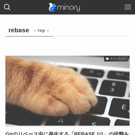
rebase
– tag –
テクノロジー
Gitのリベース中に発生する「REBASE 1/1」の状態を