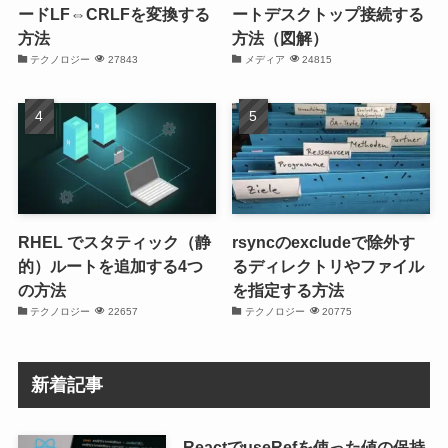
ードLF⇔CRLFを変換する
ートデスクトップ接続する
方法
方法（図解）
テクノロジー
27843
メディア
24815
RHEL でスタティック（静
rsyncのexcludeで除外す
的）ルートを追加する4つ
るディレクトリやファイル
の方法
を指定する方法
テクノロジー
22657
テクノロジー
20775
新着記事
ReactでuseRefを使った値の保持