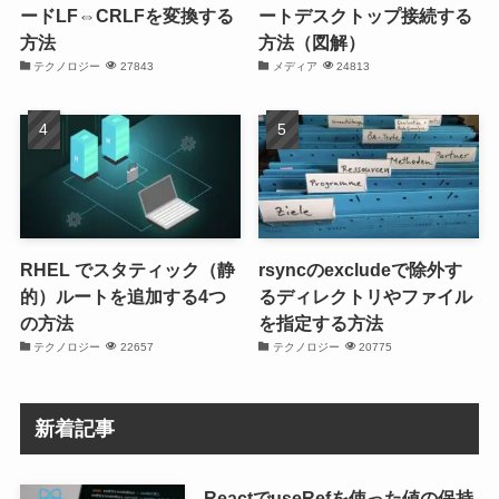
ードLF⇔CRLFを変換する
ートデスクトップ接続する
方法
方法（図解）
テクノロジー
27843
メディア
24813
RHEL でスタティック（静
rsyncのexcludeで除外す
的）ルートを追加する4つ
るディレクトリやファイル
の方法
を指定する方法
テクノロジー
22657
テクノロジー
20775
新着記事
ReactでuseRefを使った値の保持