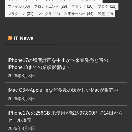
(30)
(29)
(26)
(21)
ファイル
フロントエンド
ブラウザ
ブログ
(31)
(24)
(44)
(20)
プラグイン
マイクラ
自宅サーバー
設定
IT News
iPhone17の増産計画を中止か〜来春発売と噂の
iPhone18までの業績影響は？
2026年8月8日
iMac G3やApple IIeなど多数の懐かしいMacが販売中
2026年8月8日
iPhone17eの256GB 未使用が税込97,800円で14日から
セール販売
2026年8月8日