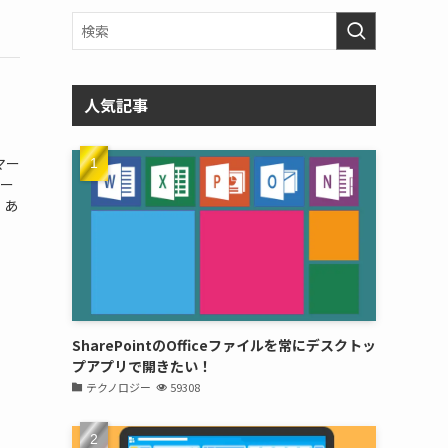
人気記事
マー
マー
、あ
SharePointのOfficeファイルを常にデスクトッ
プアプリで開きたい！
テクノロジー
59308