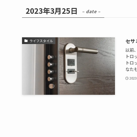
2023年3月25日
– date –
セサ
ライフスタイル
以前、
トロッ
トロ
なたも
202