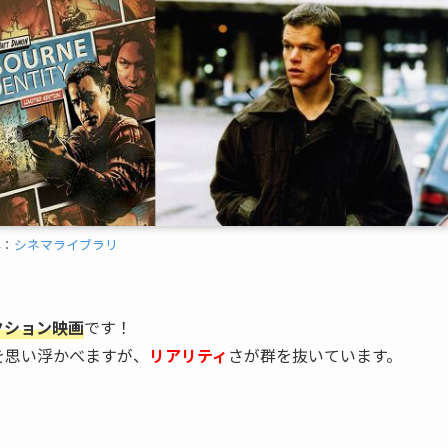
典：
シネマライブラリ
クション映画
です！
を思い浮かべますが、
リアリティ
さが群を抜いています。