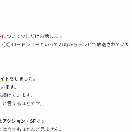
生
について少しだけお話します。
、○○ロードショーといって21時からテレビで放送されていた
バイト
をしました。
思います。
見続けています。
」と言えるほどです。
は
アクション
・
SF
です。
ては今でもほとんど見ません。