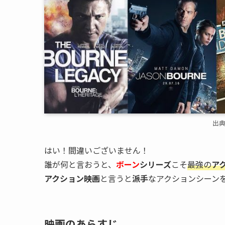
出
はい！間違いございません！
誰が何と言おうと、
ボーン
シリーズ
こそ
最強の
ア
アクション映画
と言うと
派手
なアクションシーン
映画のあらすじ