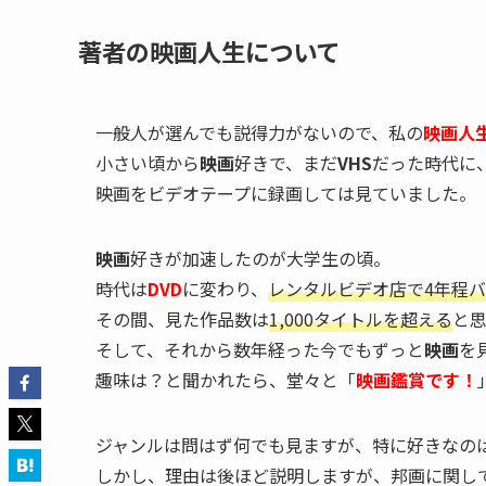
著者の映画人生について
一般人が選んでも説得力がないので、私の
映画人
小さい頃から
映画
好きで、まだ
VHS
だった時代に
映画をビデオテープに録画しては見ていました。
映画
好きが加速したのが大学生の頃。
時代は
DVD
に変わり、
レンタルビデオ店で4年程
その間、見た作品数は
1,000タイトルを超える
と
そして、それから数年経った今でもずっと
映画
を
趣味は？と聞かれたら、堂々と「
映画鑑賞です！
ジャンルは問はず何でも見ますが、特に好きなの
しかし、理由は後ほど説明しますが、邦画に関し