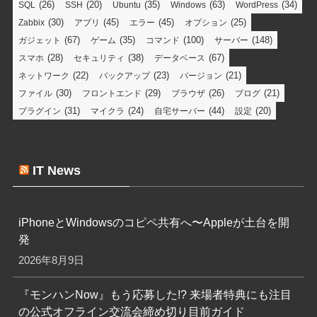
(26)
(20)
(35)
(63)
(34)
SQL
SSH
Ubuntu
Windows
WordPress
(30)
(45)
(45)
(25)
Zabbix
アプリ
エラー
オプション
(67)
(35)
(100)
(148)
ガジェット
ゲーム
コマンド
サーバー
(28)
(38)
(67)
スマホ
セキュリティ
データベース
(22)
(23)
(21)
ネットワーク
バックアップ
バージョン
(30)
(29)
(26)
(21)
ファイル
フロントエンド
ブラウザ
ブログ
(31)
(24)
(44)
(20)
プラグイン
マイクラ
自宅サーバー
設定
IT News
iPhoneとWindowsのコピペ共有へ〜Appleが土台を開
発
2026年8月9日
『モンハンNow』もう応募した!? 来場者特典にも注目
の公式オフライン交流会締め切り目前ガイド