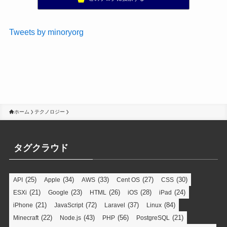
Tweets by minoryorg
ホーム
テクノロジー
タグクラウド
(25)
(34)
(33)
(27)
(30)
API
Apple
AWS
Cent OS
CSS
(21)
(23)
(26)
(28)
(24)
ESXi
Google
HTML
iOS
iPad
(21)
(72)
(37)
(84)
iPhone
JavaScript
Laravel
Linux
(22)
(43)
(56)
(21)
Minecraft
Node.js
PHP
PostgreSQL