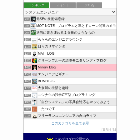
ランキング
ポイント
ブロ画
元SEの技術備忘録
7位
MOT NOTE | プログラムと車とドローン関連のメモ
8位
適当に書き連ねるネタ帳のようなもの
9位
らららのエンジニアラウンジ
10位
日々のリマインダ
11位
MAI LOG
12位
グリーンブルーの環境モニタリング・ブログ
13位
Minory Blog
14位
エンジニアビギナー
15位
BOMBLOG
16位
大奈川の生活と趣味
17位
ニジナツの独学C言語プログラミング
18位
「自分システム」の不具合対応をやってみようと思う
19位
こたつでIT
20位
フリーランスエンジニアの自由ライフ
21位
このカテゴリを全て表示
参加する
このブログに投票する