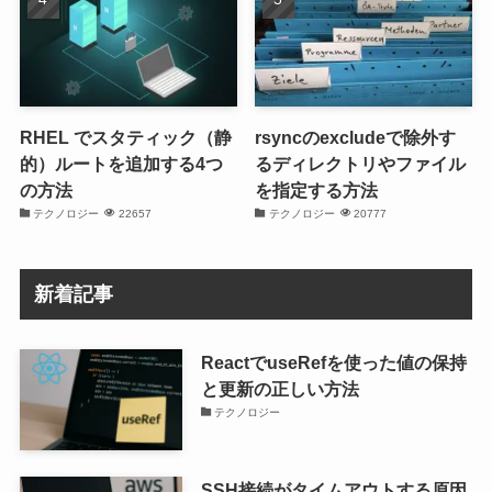
RHEL でスタティック（静
rsyncのexcludeで除外す
的）ルートを追加する4つ
るディレクトリやファイル
の方法
を指定する方法
テクノロジー
22657
テクノロジー
20777
新着記事
ReactでuseRefを使った値の保持
と更新の正しい方法
テクノロジー
SSH接続がタイムアウトする原因