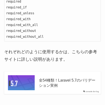
required

required_if

required_unless

required_with

required_with_all

required_without

required_without_all
それぞれどのように使用するかは、こちらの参考
サイトに詳しい説明があります。
全54種類！Laravel 5.7のバリデー
ション実例
console dot log