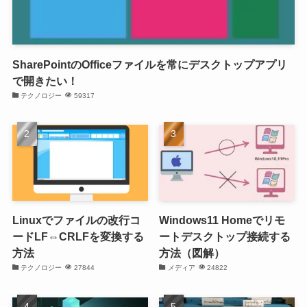
SharePointのOfficeファイルを常にデスクトップアプリ
で開きたい！
テクノロジー
59317
Linuxでファイルの改行コ
Windows11 Homeでリモ
ードLF⇔CRLFを変換する
ートデスクトップ接続する
方法
方法（図解）
テクノロジー
27844
メディア
24822