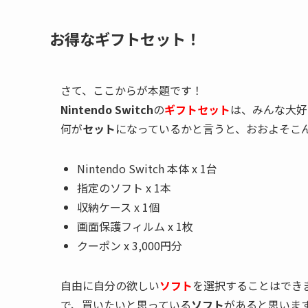
お得なギフトセット！
さて、ここからが本題です！
Nintendo Switch
の
ギフトセット
は、みんな大好
何が
セット
になっているかと言うと、おおよそこ
Nintendo Switch 本体 x 1台
指定のソフト x 1本
収納ケース x 1個
画面保護フィルム x 1枚
クーポン x 3,000円分
自由に自分の欲しい
ソフト
を選択することはでき
で、買いたいと思っている
ソフト
があると思いま