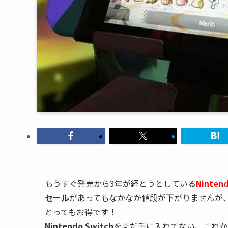
もうすぐ発売から3年が経とうとしている
Nintend
セール
があってもなかなか値段が下がりませんが
とってもお得です！
Nintendo Switch
をまだ手に入れてない、これか