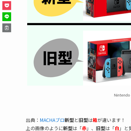
Nintend
出典：
MACHAブロ
新型
と
旧型
は
箱
が違います！
上の画像のように
新型
は「
赤
」、
旧型
は「
白
」と