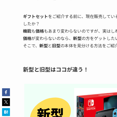
ギフトセット
をご紹介する前に、現在販売してい
したか？
機能
も
価格
もあまり変わらないのですが、実はし
価格
が変わらないのなら、
新型
の方をゲットした
そこで、
新型
と
旧型
の本体を見分ける方法をご紹
新型と旧型はココが違う！