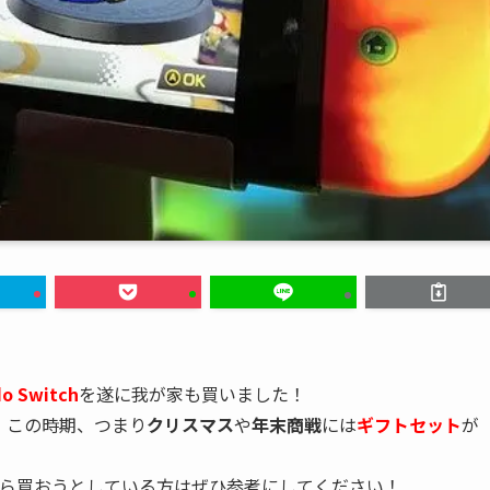
o Switch
を遂に我が家も買いました！
、この時期、つまり
クリスマス
や
年末商戦
には
ギフトセット
が
ら買おうとしている方はぜひ参考にしてください！