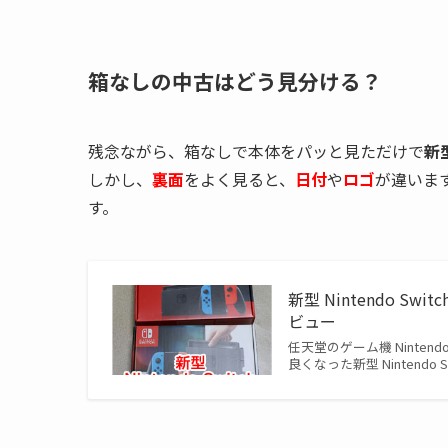
箱なしの中古はどう見分ける？
残念ながら、箱なしで本体をパッと見ただけで
新
しかし、
裏面
をよく見ると、
日付
や
ロゴ
が違いま
す。
新型 Nintendo 
ビュー
任天堂のゲーム機 Ninten
良くなった新型 Nintend