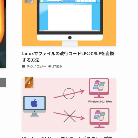
Linuxでファイルの改行コードLF⇔CRLFを変換
する方法
テクノロジー
27839