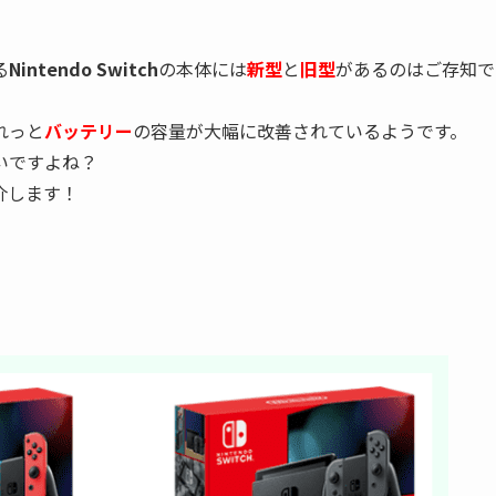
る
Nintendo Switch
の本体には
新型
と
旧型
があるのはご存知で
れっと
バッテリー
の容量が大幅に改善されているようです。
いですよね？
介します！