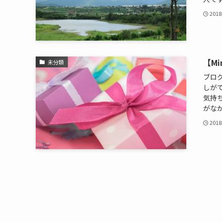
201
【M
未分類
ブロ
しが
気持
がなか
201