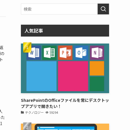
人気記事
返
謝の
ト
SharePointのOfficeファイルを常にデスクトッ
プアプリで開きたい！
人
テクノロジー
59294
った
1