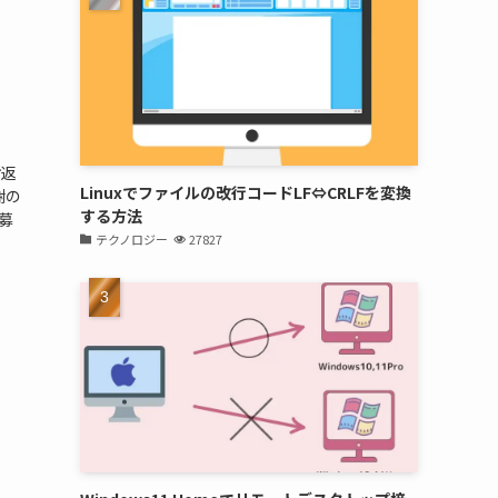
お返
Linuxでファイルの改行コードLF⇔CRLFを変換
謝の
する方法
募
テクノロジー
27827