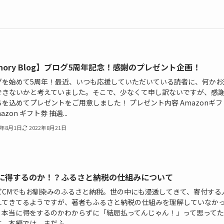
inory Blog】ブログ5周年記念！感謝のプレゼント企画！
グを始めて5周年！最近、いつも応援していただいている読者に、何かお
できないかと考えていました。そこで、少なくて申し訳ないですが、感
を込めてプレゼントをご用意しました！ プレゼント内容 Amazonギフ
azon ギフト券 抽選...
2年8月1日
2022年8月21日
に得するのか！？ふるさと納税の仕組みについて
ビCMでもお馴染みのふるさと納税。世の中にも浸透してきて、寄付する
えてきてるようですが、著者もふるさと納税の仕組みを理解していなか
、本当に得をするのかわからずに「結局払ってんじゃん！」って思ってた
。本編では、まだふ...