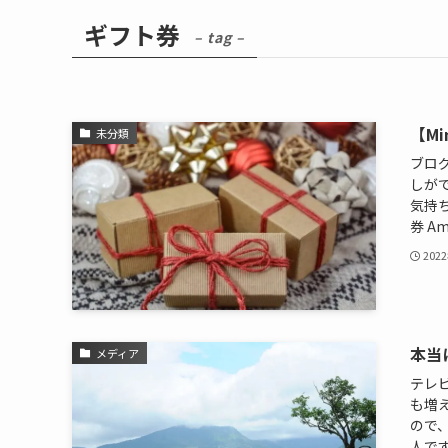
ギフト券
– tag –
【M
未分類
ブロ
しが
気持ち
券 Am
202
本当
メディア
テレ
も増
ので
人です