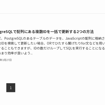
stgreSQLで配列にある複数IDを一括で更新する2つの方法
、PostgreSQLのあるテーブルのデータを、JavaScriptの配列に格納
数IDを検索して更新したい場合、ORでひたすら繋げたりfor文などを用
することもできますが、IDの数だけループしてSQLを実行することにな
まり効率が良いよう...
3年3月27日
1