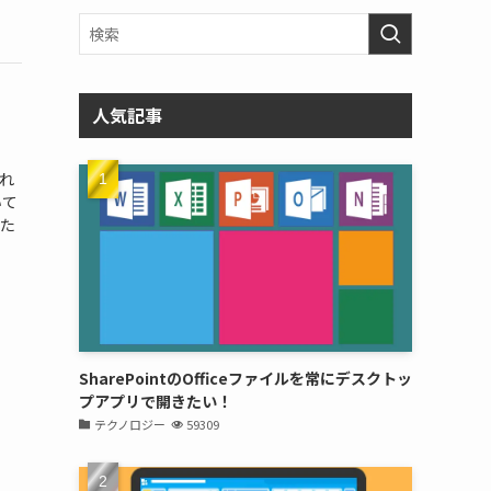
人気記事
され
いて
るた
SharePointのOfficeファイルを常にデスクトッ
プアプリで開きたい！
テクノロジー
59309