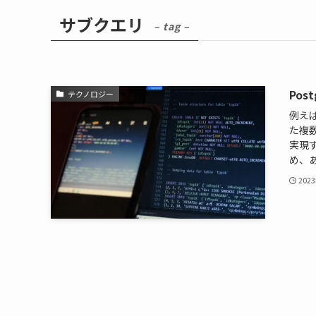
サブクエリ
– tag –
Po
テクノロジー
例えば
た複
実現
め、あ
202