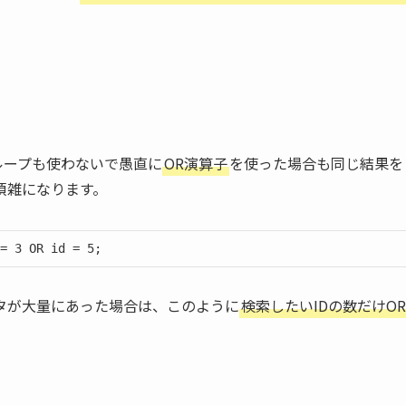
ループも使わないで愚直に
OR演算子
を使った場合も同じ結果を
煩雑になります。
= 3 OR id = 5;
タが大量にあった場合は、このように
検索したいIDの数だけOR