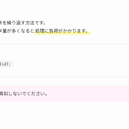
新を繰り返す方法です。
タ量が多くなると
処理に負荷がかかります。
{id};
真似しないでください。