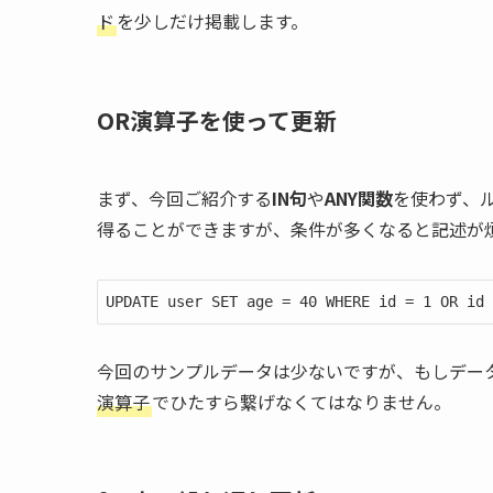
ド
を少しだけ掲載します。
OR演算子を使って更新
まず、今回ご紹介する
IN句
や
ANY関数
を使わず、
得ることができますが、条件が多くなると記述が
UPDATE user SET age = 40 WHERE id = 1 OR id 
今回のサンプルデータは少ないですが、もしデー
演算子
でひたすら繋げなくてはなりません。