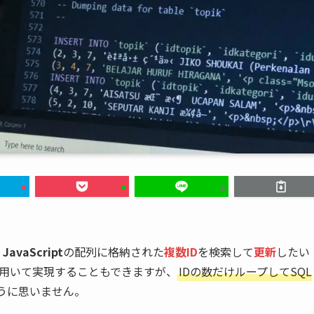
、
JavaScript
の配列に格納された
複数ID
を検索して
更新
したい
用いて実現することもできますが、
IDの数だけループしてSQL
うに思いません。