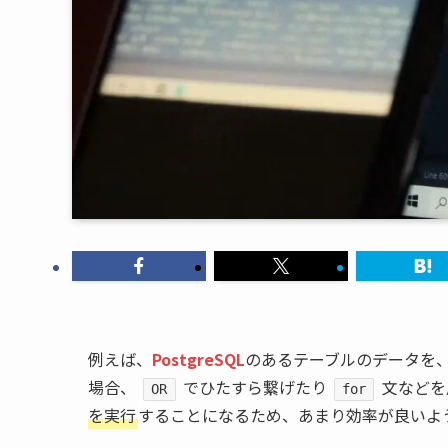
例えば、
PostgreSQL
のあるテーブルのデータを
場合、
でひたすら繋げたり
文などを
OR
for
を実行
することになるため、あまり効率が良いよ