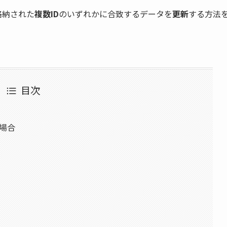
格納された
複数ID
のいずれかに合致するデータを
更新
する方法
目次
場合