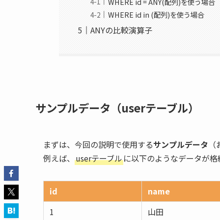
WHERE id = ANY(配列)を使う場合
WHERE id in (配列)を使う場合
ANYの比較演算子
サンプルデータ（userテーブル）
まずは、今回の説明で使用する
サンプルデータ
（
例えば、
userテーブル
に以下のようなデータが格
id
name
1
山田