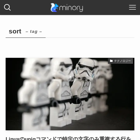
sort
– tag –
テクノロジー
Linuxのuniqコマンドで特定の文字のみ重複する行を