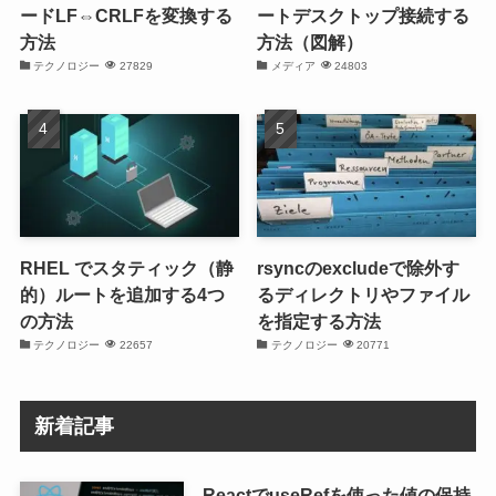
ードLF⇔CRLFを変換する
ートデスクトップ接続する
方法
方法（図解）
テクノロジー
27829
メディア
24803
RHEL でスタティック（静
rsyncのexcludeで除外す
的）ルートを追加する4つ
るディレクトリやファイル
の方法
を指定する方法
テクノロジー
22657
テクノロジー
20771
新着記事
ReactでuseRefを使った値の保持