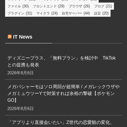
(30)
(29)
(26)
(21)
ファイル
フロントエンド
ブラウザ
ブログ
(31)
(24)
(44)
(20)
プラグイン
マイクラ
自宅サーバー
設定
IT News
ディズニープラス、「無料プラン」を検討中 TikTok
との提携も発表
2026年8月6日
メガバシャーモはソロ周回が超簡単 / メガレックウザや
メガミュウツーYで対策すれば余裕の撃破【ポケモン
GO】
2026年8月6日
「アプリより直接会いたい」Z世代の恋愛観の変化、