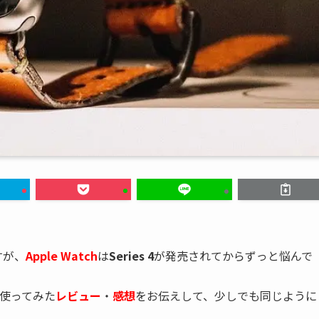
すが、
Apple Watch
は
Series 4
が発売されてからずっと悩んで
使ってみた
レビュー
・
感想
をお伝えして、少しでも同じように
。