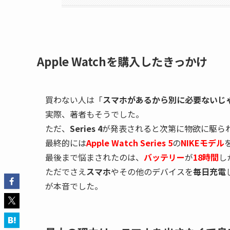
Apple Watchを購入したきっかけ
買わない人は「
スマホがあるから別に必要ないじ
実際、著者もそうでした。
ただ、
Series 4
が発表されると次第に物欲に駆ら
最終的には
Apple Watch Series 5
の
NIKEモデル
最後まで悩まされたのは、
バッテリー
が
18時間
し
ただでさえ
スマホ
やその他のデバイスを
毎日充電
が本音でした。