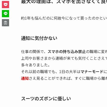
最大の理由は、スマホを出さなくて良
約1年も悩んだのに何故今になって買ったのかと
通知に気付かない
仕事の関係で、
スマホの持ち込み禁止
の職場に変
上司やお客さまから連絡が来ても気付くことさえ
多々ありました。
それ以前の職場でも、1日の大半は
マナーモード
通知
さえ見ることができれば、すぐに職場から離
スーツのズボンに優しい