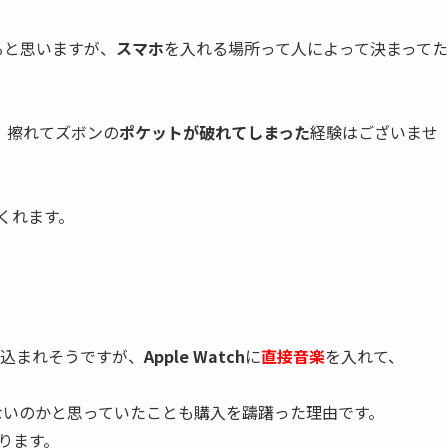
ると思いますが、
スマホ
を入れる場所って人によって決まってた
、擦れてズボンの
ポケットが破れてしまった
経験はございませ
くれます。
っ込まれそうですが、
Apple Watch
に
直接
音楽
を入れて、
ないのかと思っていたことも購入を躊躇った理由です。
ります。