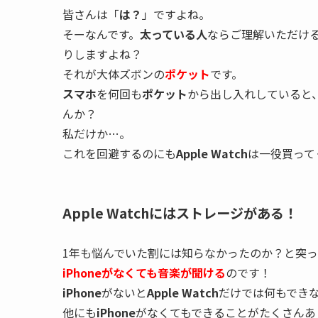
皆さんは「
は？
」ですよね。
そーなんです。
太っている人
ならご理解いただけ
りしますよね？
それが大体ズボンの
ポケット
です。
スマホ
を何回も
ポケット
から出し入れしていると
んか？
私だけか…。
これを回避するのにも
Apple Watch
は一役買って
Apple Watchにはストレージがある！
1年も悩んでいた割には知らなかったのか？と突
iPhoneがなくても音楽が聞ける
のです！
iPhone
がないと
Apple Watch
だけでは何もでき
他にも
iPhone
がなくてもできることがたくさんあ