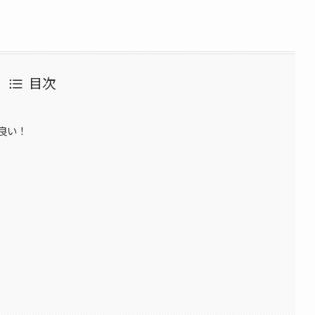
目次
良い！