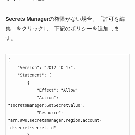
Secrets Manager
の権限がない場合、「許可を編
集」をクリックし、下記のポリシーを追加しま
す。
{

    "Version": "2012-10-17",

    "Statement": [

        {

            "Effect": "Allow",

            "Action": 
"secretsmanager:GetSecretValue",

            "Resource": 
"arn:aws:secretsmanager:region:account-
id:secret:secret-id"
