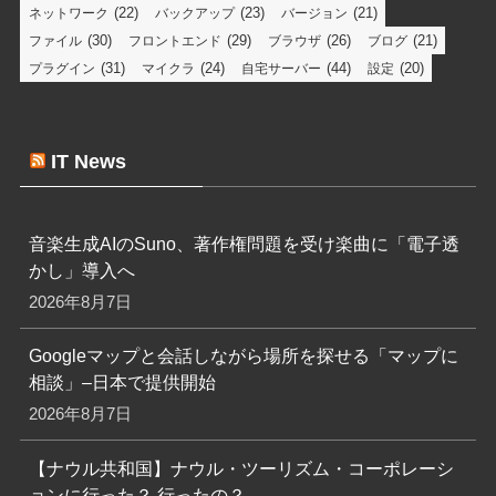
(22)
(23)
(21)
ネットワーク
バックアップ
バージョン
(30)
(29)
(26)
(21)
ファイル
フロントエンド
ブラウザ
ブログ
(31)
(24)
(44)
(20)
プラグイン
マイクラ
自宅サーバー
設定
IT News
音楽生成AIのSuno、著作権問題を受け楽曲に「電子透
かし」導入へ
2026年8月7日
Googleマップと会話しながら場所を探せる「マップに
相談」–日本で提供開始
2026年8月7日
【ナウル共和国】ナウル・ツーリズム・コーポレーシ
ョンに行った？ 行ったの？