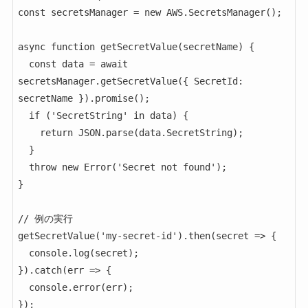
const secretsManager = new AWS.SecretsManager();

async function getSecretValue(secretName) {

  const data = await 
secretsManager.getSecretValue({ SecretId: 
secretName }).promise();

  if ('SecretString' in data) {

    return JSON.parse(data.SecretString);

  }

  throw new Error('Secret not found');

}

// 例の実行

getSecretValue('my-secret-id').then(secret => {

  console.log(secret);

}).catch(err => {

  console.error(err);

});