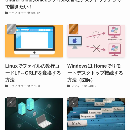
で開きたい！
テクノロジー
59312
Linuxでファイルの改行コ
Windows11 Homeでリモ
ードLF⇔CRLFを変換する
ートデスクトップ接続する
方法
方法（図解）
テクノロジー
27838
メディア
24809