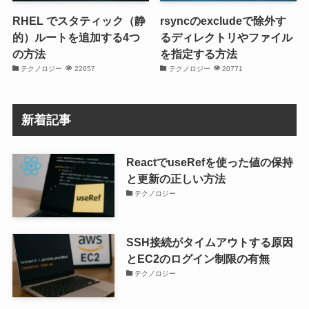
RHEL でスタティック（静
rsyncのexcludeで除外す
的）ルートを追加する4つ
るディレクトリやファイル
の方法
を指定する方法
テクノロジー
22657
テクノロジー
20771
新着記事
ReactでuseRefを使った値の保持
と更新の正しい方法
テクノロジー
SSH接続がタイムアウトする原因
とEC2のログイン制限の有無
テクノロジー