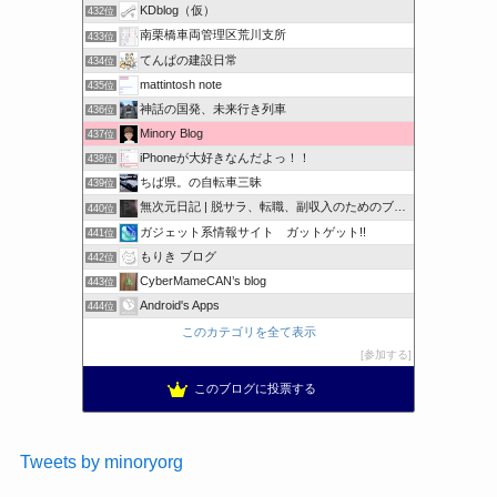
KDblog（仮）
432位
南栗橋車両管理区荒川支所
433位
てんぱの建設日常
434位
mattintosh note
435位
神話の国発、未来行き列車
436位
Minory Blog
437位
iPhoneが大好きなんだよっ！！
438位
ちば県。の自転車三昧
439位
無次元日記 | 脱サラ、転職、副収入のためのブログ
440位
ガジェット系情報サイト ガットゲット!!
441位
もりき ブログ
442位
CyberMameCAN’s blog
443位
Android's Apps
444位
このカテゴリを全て表示
参加する
このブログに投票する
Tweets by minoryorg