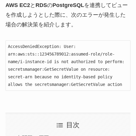
AWS EC2
と
RDS
の
PostgreSQL
を連携してビュー
を作成しようとした際に、次のエラーが発生した
場合の解決策を紹介します。
AccessDeniedException: User: 
arn:aws:sts::123456789012:assumed-role/role-
name/i-instance-id is not authorized to perform: 
secretsmanager:GetSecretValue on resource: 
secret-arn because no identity-based policy 
allows the secretsmanager:GetSecretValue action
目次