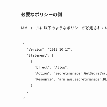
必要なポリシーの例
IAM ロールに以下のようなポリシーが設定され
{

  "Version": "2012-10-17",

  "Statement": [

    {

      "Effect": "Allow",

      "Action": "secretsmanager:GetSecretValue",

      "Resource": "arn:aws:secretsmanager:REGION:ACCOUNT_ID:secret:SECRET_NAME"

    }

  ]

}