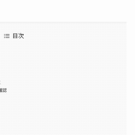
目次
認
確認