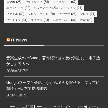
(28)
(38)
(67)
スマホ
セキュリティ
データベース
(22)
(23)
(21)
ネットワーク
バックアップ
バージョン
(30)
(29)
(26)
(21)
ファイル
フロントエンド
ブラウザ
ブログ
(31)
(24)
(44)
(20)
プラグイン
マイクラ
自宅サーバー
設定
IT News
音楽生成AIのSuno、著作権問題を受け楽曲に「電子透
かし」導入へ
2026年8月7日
Googleマップと会話しながら場所を探せる「マップに
相談」–日本で提供開始
2026年8月7日
【ナウル共和国】ナウル・ツーリズム・コーポレーシ