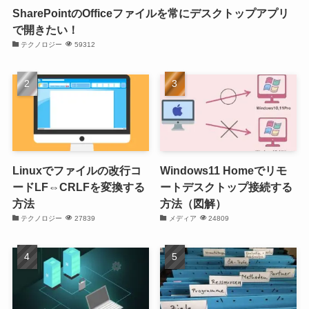
SharePointのOfficeファイルを常にデスクトップアプリ
で開きたい！
テクノロジー
59312
Linuxでファイルの改行コ
Windows11 Homeでリモ
ードLF⇔CRLFを変換する
ートデスクトップ接続する
方法
方法（図解）
テクノロジー
27839
メディア
24809