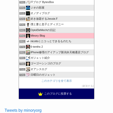
ITブログ BytesBox
59位
ジオの部屋
60位
オノディブログ
61位
好き放題するJessie.F
62位
僕と妻と息子とディズニー
63位
OptoEleMechの日記
64位
Minory Blog
65位
nicotto | ニコっとできるものたち
66位
6-tenths 2
67位
iPhone修理のアイアップ新潟弁天橋通店ブログ
68位
ガジェット紹介
69位
ゴーゴーシンゴのブログ
70位
オアシスログ
71位
日曜日のガジェット
72位
このカテゴリを全て表示
参加する
このブログに投票する
Tweets by minoryorg