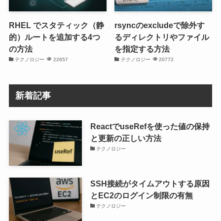
RHEL でスタティック（静
rsyncのexcludeで除外す
的）ルートを追加する4つ
るディレクトリやファイル
の方法
を指定する方法
テクノロジー
22657
テクノロジー
20772
新着記事
ReactでuseRefを使った値の保持
と更新の正しい方法
テクノロジー
SSH接続がタイムアウトする原因
とEC2のログイン制限の有無
テクノロジー