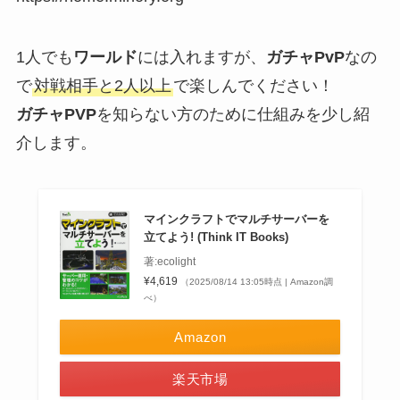
1人でも
ワールド
には入れますが、
ガチャPvP
なの
で
対戦相手と2人以上
で楽しんでください！
ガチャPVP
を知らない方のために仕組みを少し紹
介します。
マインクラフトでマルチサーバーを
立てよう! (Think IT Books)
著:ecolight
¥4,619
（2025/08/14 13:05時点 | Amazon調
べ）
Amazon
楽天市場