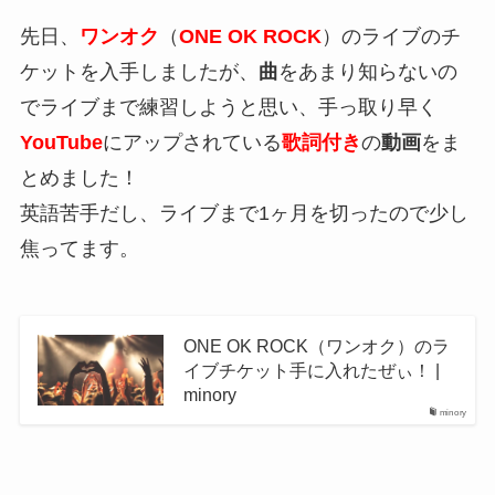
先日、
ワンオク
（
ONE OK ROCK
）のライブのチ
ケットを入手しましたが、
曲
をあまり知らないの
でライブまで練習しようと思い、手っ取り早く
YouTube
にアップされている
歌詞付き
の
動画
をま
とめました！
英語苦手だし、ライブまで1ヶ月を切ったので少し
焦ってます。
ONE OK ROCK（ワンオク）のラ
イブチケット手に入れたぜぃ！ |
minory
minory