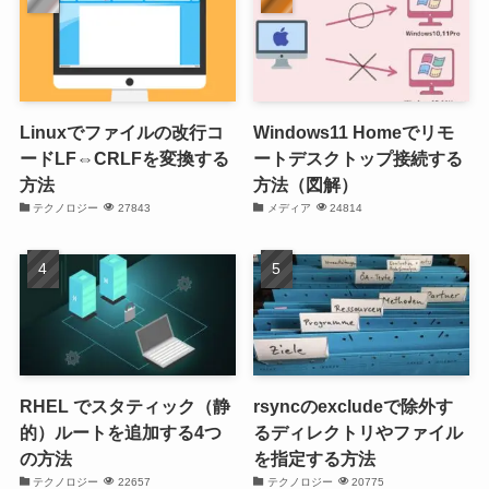
Linuxでファイルの改行コ
Windows11 Homeでリモ
ードLF⇔CRLFを変換する
ートデスクトップ接続する
方法
方法（図解）
テクノロジー
27843
メディア
24814
RHEL でスタティック（静
rsyncのexcludeで除外す
的）ルートを追加する4つ
るディレクトリやファイル
の方法
を指定する方法
テクノロジー
22657
テクノロジー
20775