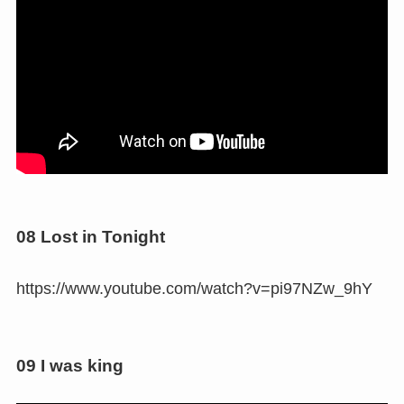
08 Lost in Tonight
https://www.youtube.com/watch?v=pi97NZw_9hY
09 I was king