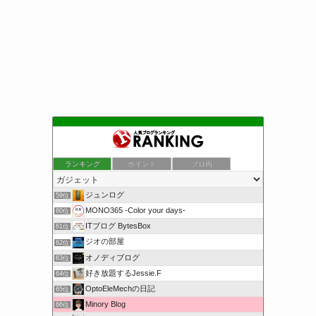
ランキング
ポイント
ブロ画
ジュンログ
59位
MONO365 -Color your days-
60位
ITブログ BytesBox
61位
ジオの部屋
62位
オノディブログ
63位
好き放題するJessie.F
64位
OptoEleMechの日記
65位
Minory Blog
66位