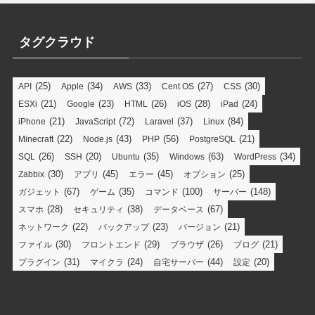
タグクラウド
(25)
(34)
(33)
(27)
(30)
API
Apple
AWS
Cent OS
CSS
(21)
(23)
(26)
(28)
(24)
ESXi
Google
HTML
iOS
iPad
(21)
(72)
(37)
(84)
iPhone
JavaScript
Laravel
Linux
(22)
(43)
(56)
(21)
Minecraft
Node.js
PHP
PostgreSQL
(26)
(20)
(35)
(63)
(34)
SQL
SSH
Ubuntu
Windows
WordPress
(30)
(45)
(45)
(25)
Zabbix
アプリ
エラー
オプション
(67)
(35)
(100)
(148)
ガジェット
ゲーム
コマンド
サーバー
(28)
(38)
(67)
スマホ
セキュリティ
データベース
(22)
(23)
(21)
ネットワーク
バックアップ
バージョン
(30)
(29)
(26)
(21)
ファイル
フロントエンド
ブラウザ
ブログ
(31)
(24)
(44)
(20)
プラグイン
マイクラ
自宅サーバー
設定