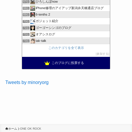
ひろしんぼnow
67位
iPhone修理のアイアップ新潟弁天橋通店ブログ
68位
6-tenths 2
69位
ガジェット紹介
70位
ゴーゴーシンゴのブログ
71位
オアシスログ
72位
tak-talk
73位
このカテゴリを全て表示
参加する
このブログに投票する
Tweets by minoryorg
ホーム
ONE OK ROCK