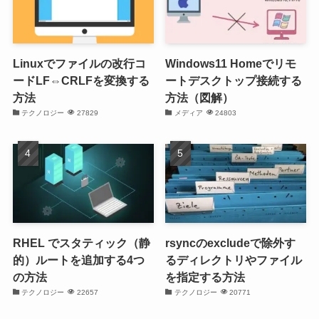
Linuxでファイルの改行コ
Windows11 Homeでリモ
ードLF⇔CRLFを変換する
ートデスクトップ接続する
方法
方法（図解）
テクノロジー
27829
メディア
24803
RHEL でスタティック（静
rsyncのexcludeで除外す
的）ルートを追加する4つ
るディレクトリやファイル
の方法
を指定する方法
テクノロジー
22657
テクノロジー
20771