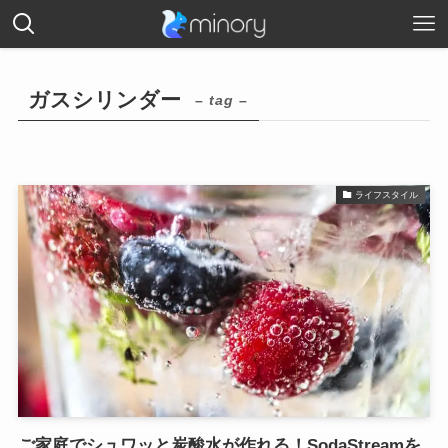
ガスシリンダー
– tag –
ライフスタイル
ご家庭でシュワッと炭酸水が作れる！SodaStreamを