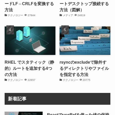
ードLF⇔CRLFを変換する
ートデスクトップ接続する
方法
方法（図解）
テクノロジー
27844
メディア
24819
RHEL でスタティック（静
rsyncのexcludeで除外す
的）ルートを追加する4つ
るディレクトリやファイル
の方法
を指定する方法
テクノロジー
22657
テクノロジー
20775
新着記事
ReactでuseRefを使った値の保持