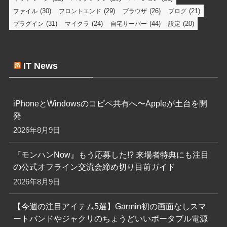
(30)
(29)
(26)
(21)
ファイル
フロントエンド
ブラウザ
ブログ
(31)
(24)
(44)
(20)
プラグイン
マイクラ
自宅サーバー
設定
IT News
iPhoneとWindowsのコピペ共有へ〜Appleが土台を開
発
2026年8月9日
『モンハンNow』もう応募した!? 来場者特典にも注目
の公式オフライン交流会締め切り目前ガイド
2026年8月9日
【今週の注目アイテム5選】Garmin初の画面なしスマ
ートバンドやジャクリのちょうどいいポータブル電源