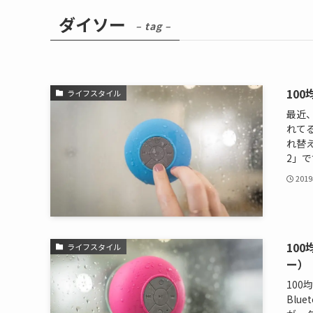
ダイソー
– tag –
10
ライフスタイル
最近、
れて
れ替え
2」です
201
10
ライフスタイル
ー）
10
Blu