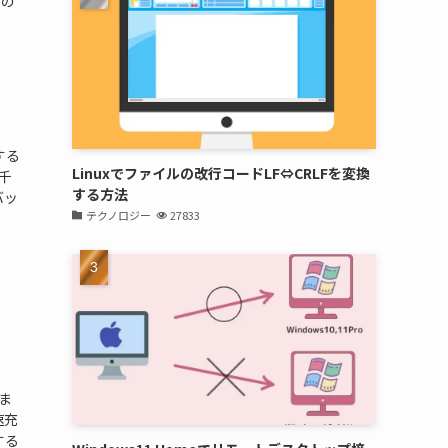
たの
する
Linuxでファイルの改行コードLF⇔CRLFを変換
千
する方法
バッ
テクノロジー
27833
ま
速充
する