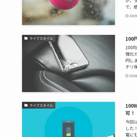
が、ダ
で、感
201
10
ライフスタイル
100
強化
円しま
チリ保
201
10
ライフスタイル
可！
今回
した
電に