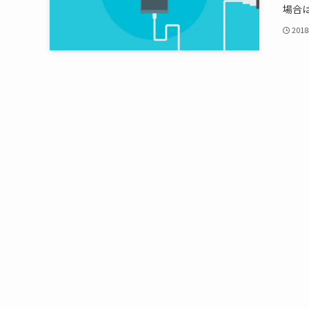
場合は
201