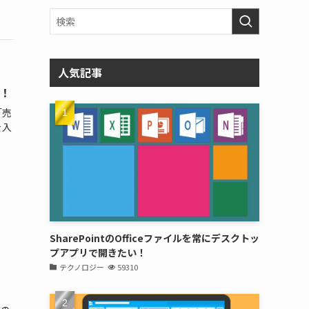
人気記事
較！
「売
を入
ー
SharePointのOfficeファイルを常にデスクトッ
プアプリで開きたい！
テクノロジー
59310
）