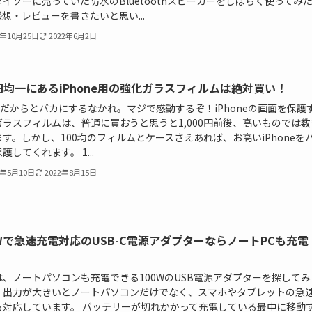
イソーに売っていた防水のBluetoothスピーカーをしばらく使ってみ
想・レビューを書きたいと思い...
9年10月25日
2022年6月2日
0円均一にあるiPhone用の強化ガラスフィルムは絶対買い！
均だからとバカにするなかれ。マジで感動するぞ！iPhoneの画面を保護
ガラスフィルムは、普通に買おうと思うと1,000円前後、高いものでは数
す。しかし、100均のフィルムとケースさえあれば、お高いiPhoneを
護してくれます。 1...
8年5月10日
2022年8月15日
0Wで急速充電対応のUSB-C電源アダプターならノートPCも充電
は、ノートパソコンも充電できる100WのUSB電源アダプターを探してみ
！出力が大きいとノートパソコンだけでなく、スマホやタブレットの急
も対応しています。 バッテリーが切れかかって充電している最中に移動