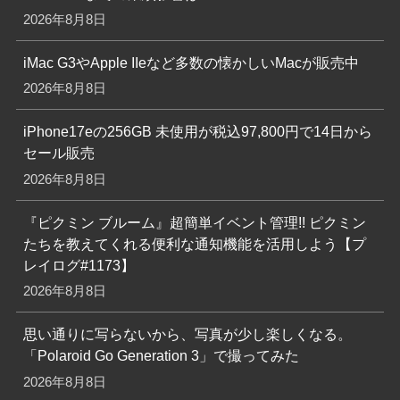
(21)
(23)
(26)
(28)
(24)
ESXi
Google
HTML
iOS
iPad
(21)
(72)
(37)
(84)
iPhone
JavaScript
Laravel
Linux
(22)
(43)
(56)
(21)
Minecraft
Node.js
PHP
PostgreSQL
(26)
(20)
(35)
(63)
(34)
SQL
SSH
Ubuntu
Windows
WordPress
(30)
(45)
(45)
(25)
Zabbix
アプリ
エラー
オプション
(67)
(35)
(100)
(148)
ガジェット
ゲーム
コマンド
サーバー
(28)
(38)
(67)
スマホ
セキュリティ
データベース
(22)
(23)
(21)
ネットワーク
バックアップ
バージョン
(30)
(29)
(26)
(21)
ファイル
フロントエンド
ブラウザ
ブログ
(31)
(24)
(44)
(20)
プラグイン
マイクラ
自宅サーバー
設定
IT News
iPhone17の増産計画を中止か〜来春発売と噂の
iPhone18までの業績影響は？
2026年8月8日