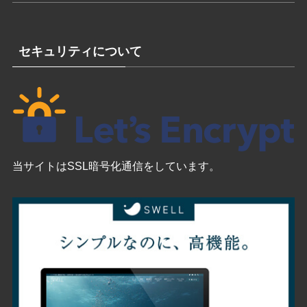
iMac G3やApple IIeなど多数の懐かしいMacが販売中
2026年8月8日
iPhone17eの256GB 未使用が税込97,800円で14日から
セール販売
2026年8月8日
『ピクミン ブルーム』超簡単イベント管理!! ピクミン
たちを教えてくれる便利な通知機能を活用しよう【プ
レイログ#1173】
2026年8月8日
思い通りに写らないから、写真が少し楽しくなる。
「Polaroid Go Generation 3」で撮ってみた
2026年8月8日