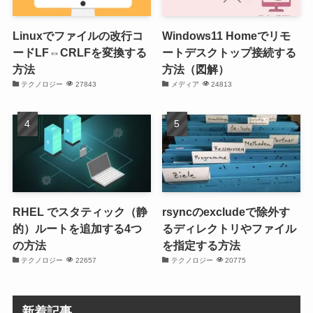
Linuxでファイルの改行コ
Windows11 Homeでリモ
ードLF⇔CRLFを変換する
ートデスクトップ接続する
方法
方法（図解）
テクノロジー
27843
メディア
24813
RHEL でスタティック（静
rsyncのexcludeで除外す
的）ルートを追加する4つ
るディレクトリやファイル
の方法
を指定する方法
テクノロジー
22657
テクノロジー
20775
新着記事