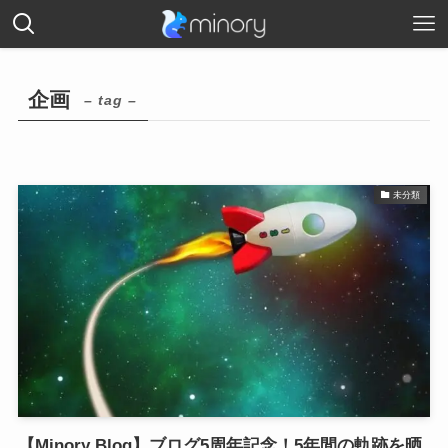
企画
– tag –
未分類
【Minory Blog】ブログ5周年記念！5年間の軌跡を晒