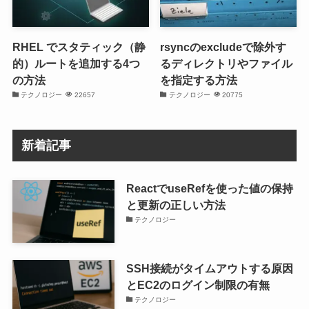
RHEL でスタティック（静
rsyncのexcludeで除外す
的）ルートを追加する4つ
るディレクトリやファイル
の方法
を指定する方法
テクノロジー
22657
テクノロジー
20775
新着記事
ReactでuseRefを使った値の保持
と更新の正しい方法
テクノロジー
SSH接続がタイムアウトする原因
とEC2のログイン制限の有無
テクノロジー