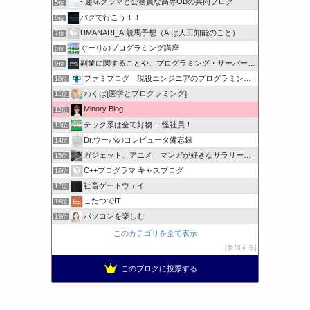
- 趣味グラマと公務員な高専OBの共同ブログ
5位
バグで行こう！！
6位
UMANARI_AI競馬予想（AIは人工知能のこと）
7位
ぐーりのプログラミング講座
8位
副業に関することや、プログラミング・サーバー関係
9位
ファミプログ 現役エンジニアのプログラミング入門講座
10位
わくば[医学とプログラミング]
11位
Minory Blog
12位
テック系は全て好物！ 怪社員！
13位
Dr.ウーパのコンピュータ備忘録
14位
ガジェット、アニメ、マンガが好きなサラリーマンブログです。
15位
C++プログラマ キャスブログ
16位
社畜ゲートウェイ
17位
こたつでIT
18位
パソコンを楽しむ
19位
このカテゴリを全て表示
参加する
このブログに投票する