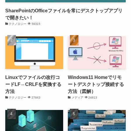
SharePointのOfficeファイルを常にデスクトップアプリ
で開きたい！
テクノロジー
59315
Linuxでファイルの改行コ
Windows11 Homeでリモ
ードLF⇔CRLFを変換する
ートデスクトップ接続する
方法
方法（図解）
テクノロジー
27843
メディア
24813