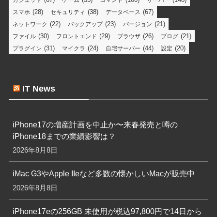
(28)
(38)
(67)
スマホ
セキュリティ
データベース
(22)
(23)
(21)
ネットワーク
バックアップ
バージョン
(30)
(29)
(26)
(21)
ファイル
フロントエンド
ブラウザ
ブログ
(31)
(24)
(44)
(20)
プラグイン
マイクラ
自宅サーバー
設定
IT News
iPhone17の増産計画を中止か〜来春発売と噂の
iPhone18までの業績影響は？
2026年8月8日
iMac G3やApple IIeなど多数の懐かしいMacが販売中
2026年8月8日
iPhone17eの256GB 未使用が税込97,800円で14日から