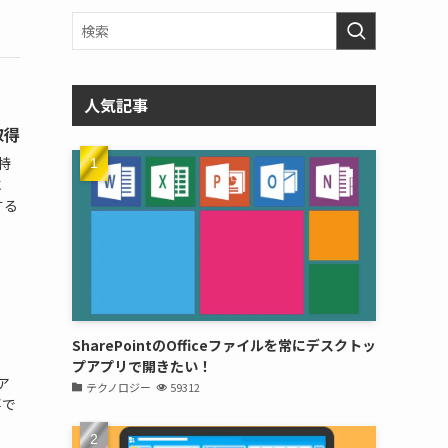
人気記事
取得
特
に
する
SharePointのOfficeファイルを常にデスクトッ
プアプリで開きたい！
ア
テクノロジー
59312
事で