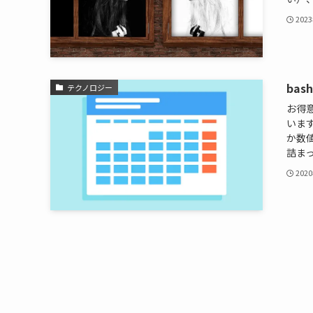
202
ba
テクノロジー
お得
います
か数
詰まっ
202