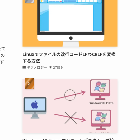
れて
Linuxでファイルの改行コードLF⇔CRLFを変換
なの
する方法
ず
テクノロジー
27839