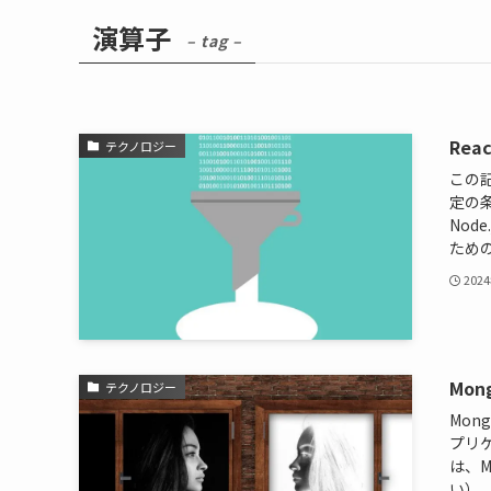
演算子
– tag –
Re
テクノロジー
この記
定の
Nod
ための
202
Mo
テクノロジー
Mon
プリ
は、M
い）、