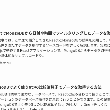
actでMongoDBから日付や時間でフィルタリングしたデータを
事では、これまで紹介してきたReactとMongoDBの技術を応用して、
条件を満たすデータを取得するソースコードを詳しく解説します。実際
e.jsで動作するReactアプリケーションで、MongoDBからデータを取得
具体的なサンプルコードや...
4年2月7日
ngoDBでよく使う8つの比較演算子でデータを取得する方法
goDBは柔軟で強力なデータベースで、Reactと組み合わせて使うことで
ケーションのデータベース操作を効果的に行うことができます。この記
ongoDBでよく使う8つの比較演算子 $eq（等しい）、$ne（等しくな
$in（含まれる）、$nin（含...