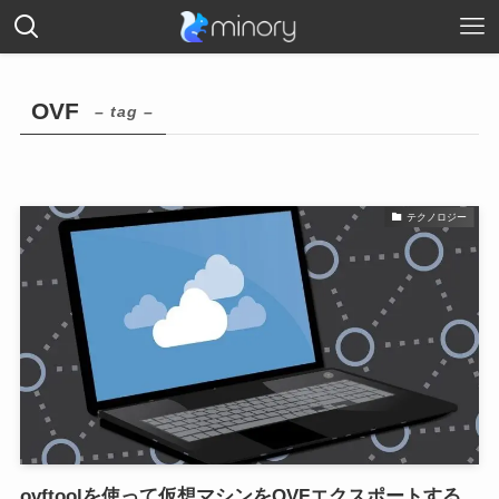
OVF
– tag –
テクノロジー
ovftoolを使って仮想マシンをOVFエクスポートする