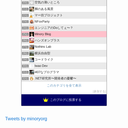
空気の薄いところ
20位
脚のある風景
21位
マー坊プロジェクト
22位
NFoxParty
23位
エンジニアのDoしてぇ〜？
24位
Minory Blog
25位
ハンズオンプラス
26位
Nothins Lab
27位
横浜自由型
28位
コードライク
29位
Iwao Dev
30位
i407なプログラマ
31位
.NET研究所〜開発者の憂鬱〜
32位
このカテゴリを全て表示
参加する
このブログに投票する
Tweets by minoryorg