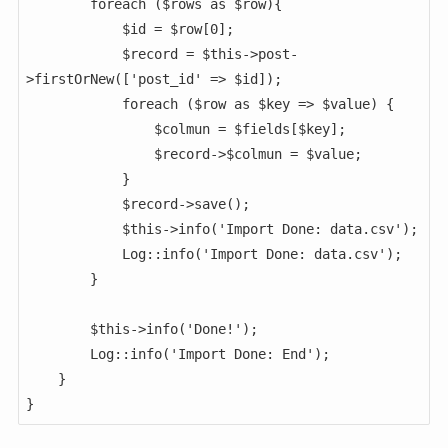
        foreach ($rows as $row){

            $id = $row[0];

            $record = $this->post-
>firstOrNew(['post_id' => $id]);

            foreach ($row as $key => $value) {

                $colmun = $fields[$key];

                $record->$colmun = $value;

            }

            $record->save();

            $this->info('Import Done: data.csv');

            Log::info('Import Done: data.csv');

        }

        $this->info('Done!');

        Log::info('Import Done: End');

    }

}