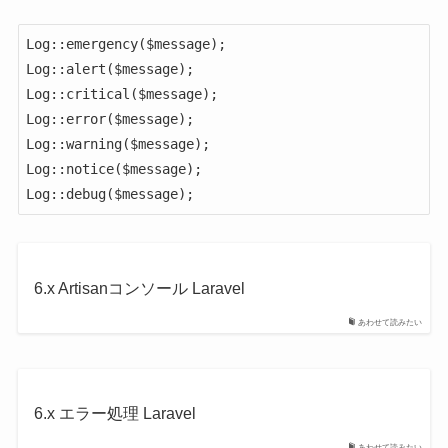
Log::emergency($message);

Log::alert($message);

Log::critical($message);

Log::error($message);

Log::warning($message);

Log::notice($message);

Log::debug($message);
6.x Artisanコンソール Laravel
あわせて読みたい
6.x エラー処理 Laravel
あわせて読みたい