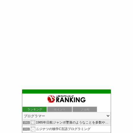
ランキング
ポイント
ブロ画
1985年日航ジャンボ墜落のようなことを多数やらせるのは誰か
18位
ニジナツの独学C言語プログラミング
19位