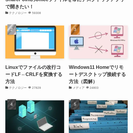
で開きたい！
テクノロジー
59308
Linuxでファイルの改行コ
Windows11 Homeでリモ
ードLF⇔CRLFを変換する
ートデスクトップ接続する
方法
方法（図解）
テクノロジー
27829
メディア
24803