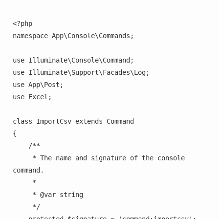
<?php

namespace App\Console\Commands;

use Illuminate\Console\Command;

use Illuminate\Support\Facades\Log;

use App\Post;

use Excel;

class ImportCsv extends Command

{

    /**

     * The name and signature of the console 
command.

     *

     * @var string

     */

    protected $signature = 'command:importcsv';
