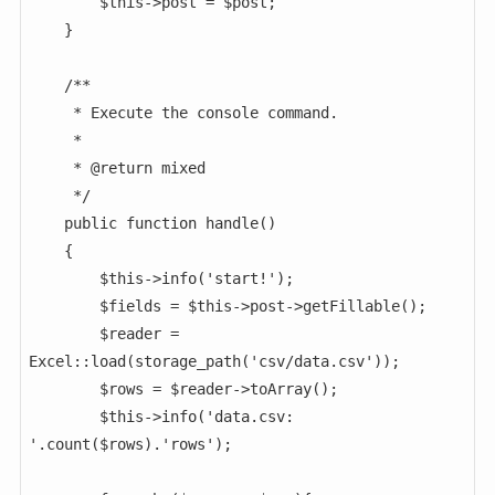
        $this->post = $post;

    }

    /**

     * Execute the console command.

     *

     * @return mixed

     */

    public function handle()

    {

        $this->info('start!');

        $fields = $this->post->getFillable();

        $reader = 
Excel::load(storage_path('csv/data.csv'));

        $rows = $reader->toArray();

        $this->info('data.csv: 
'.count($rows).'rows');
