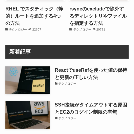
RHEL でスタティック（静
rsyncのexcludeで除外す
的）ルートを追加する4つ
るディレクトリやファイル
の方法
を指定する方法
テクノロジー
22657
テクノロジー
20771
新着記事
ReactでuseRefを使った値の保持
と更新の正しい方法
テクノロジー
SSH接続がタイムアウトする原因
とEC2のログイン制限の有無
テクノロジー