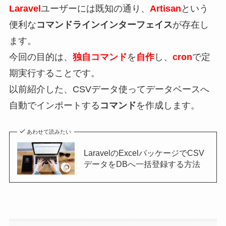
Laravel
ユーザーには既知の通り、
Artisan
という
便利な
コマンドラインインターフェイス
が存在し
ます。
今回の目的は、
独自コマンド
を
自作
し、
cron
で定
期実行することです。
以前紹介した、CSVデータ使ってデータベースへ
自動でインポートする
コマンド
を作成します。
あわせて読みたい
LaravelのExcelパッケージでCSV
データをDBへ一括登録する方法