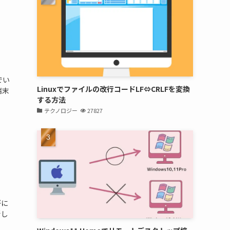
でい
Linuxでファイルの改行コードLF⇔CRLFを変換
端末
する方法
テクノロジー
27827
がに
新し