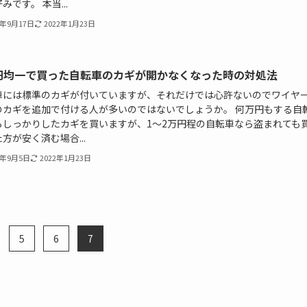
みです。 本当...
7年9月17日
2022年1月23日
0円均一で買った自転車のカギが開かなくなった時の対処法
車には標準のカギが付いていますが、それだけでは心許ないのでワイヤ
のカギを追加で付ける人が多いのではないでしょうか。 何万円もする自
らしっかりしたカギを買いますが、1～2万円程の自転車なら盗まれても
方が安く済む場合...
7年9月5日
2022年1月23日
.
5
6
7