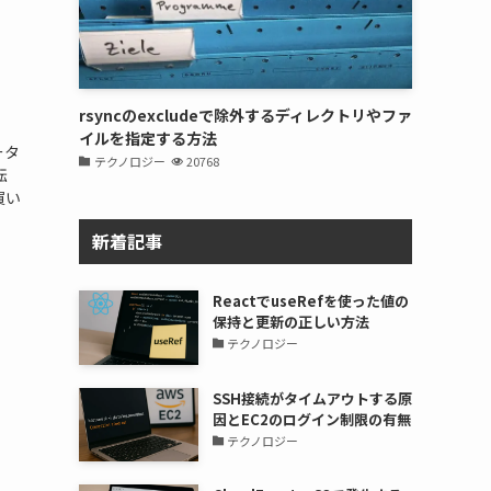
rsyncのexcludeで除外するディレクトリやファ
イルを指定する方法
ータ
テクノロジー
20768
転
買い
新着記事
ReactでuseRefを使った値の
保持と更新の正しい方法
テクノロジー
SSH接続がタイムアウトする原
因とEC2のログイン制限の有無
テクノロジー