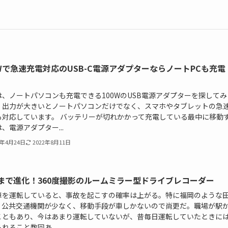
0Wで急速充電対応のUSB-C電源アダプターならノートPCも充電
は、ノートパソコンも充電できる100WのUSB電源アダプターを探してみ
！出力が大きいとノートパソコンだけでなく、スマホやタブレットの急
も対応しています。 バッテリーが切れかかって充電している最中に移動
、電源アダプター...
8年4月24日
2022年8月11日
まで進化！360度撮影のルームミラー型ドライブレコーダー
車を運転していると、事故を起こすの確率は上がる。特に福岡のような
、公共交通機関が少なく、移動手段が車しかないので尚更だ。職場が駅
こともあり、今はあまり運転していないが、昔毎日運転していたときに
れること数回あ...