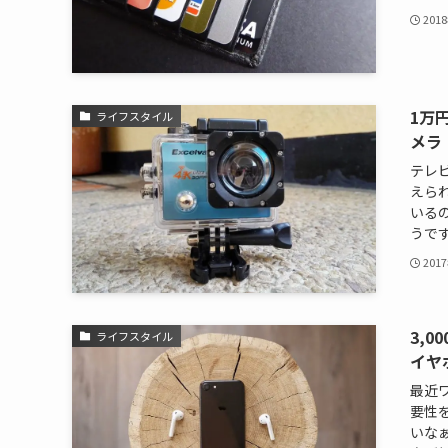
201
1万
ライフスタイル
メラ
テレ
えら
いる
うです
201
3,
ライフスタイル
イヤ
最近
要性
いな