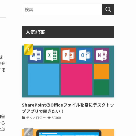
人気記事
ま
速充
する
SharePointのOfficeファイルを常にデスクトッ
プアプリで開きたい！
田舎
テクノロジー
59300
から
はぶ