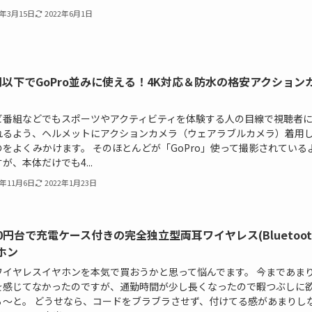
8年3月15日
2022年6月1日
円以下でGoPro並みに使える！4K対応＆防水の格安アクション
ビ番組などでもスポーツやアクティビティを体験する人の目線で視聴者
れるよう、ヘルメットにアクションカメラ（ウェアラブルカメラ）着用
のをよくみかけます。 そのほとんどが「GoPro」使って撮影されている
が、本体だけでも4...
7年11月6日
2022年1月23日
000円台で充電ケース付きの完全独立型両耳ワイヤレス(Bluetoot
ホン
ワイヤレスイヤホンを本気で買おうかと思って悩んでます。 今まであま
を感じてなかったのですが、通勤時間が少し長くなったので暇つぶしに
ぁ～と。 どうせなら、コードをブラブラさせず、付けてる感があまりし