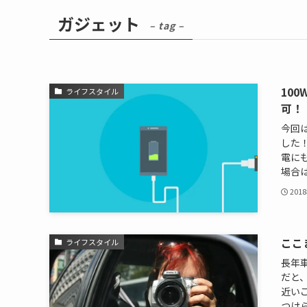
ガジェット
– tag –
10
ライフスタイル
可！
今回
した
電に
場合は
201
ここ
ライフスタイル
長年
だと
近い
つけら