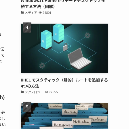
Windows11 Homeでリモートデスクトップ接
続する方法（図解）
メディア
24801
カ
に伝
して
よ
RHEL でスタティック（静的）ルートを追加する
4つの方法
テクノロジー
22655
h)
り必
欲し
ない