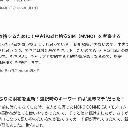
8年4月8日
2022年8月17日
維持するために！中古iPadと格安SIM（MVNO）を考察する
なったiPadを買い換えようと思っている。 使用頻度が少ないので、中古
と思いつつ、できれば外出先でもネットしたいのでWi-Fi + Cellularの
し中。 もちろん、キャリアと契約すると維持費が高くなるので、格安
（MVNO）も検討します...
8年3月31日
2022年1月23日
年ぶりに財布を更新！選択時のキーワードは’風琴マチ’だった！
年前に財布をなくした時、友人から貰ったMONO COMME CA（モノコム
の長財布がとても使いやすかったので、ずっと使い続けましたが、さす
ボロになって黒い粉みたいなのが出てきてカード類が汚れてきたので、
替えました。 財布には...