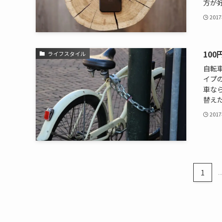
方が好
201
10
ライフスタイル
自転
イプ
車な
替えた
201
1
..