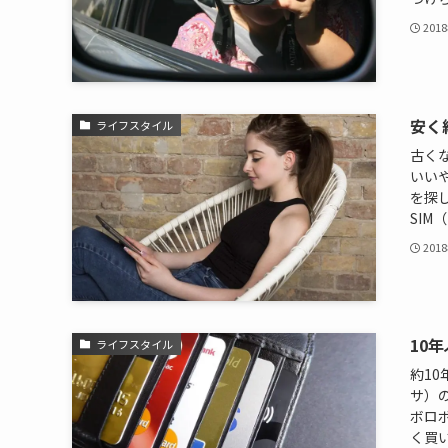
201
安く
ライフスタイル
古く
いいや
を探
SIM
201
10
ライフスタイル
約10
サ）
ボロ
く買い