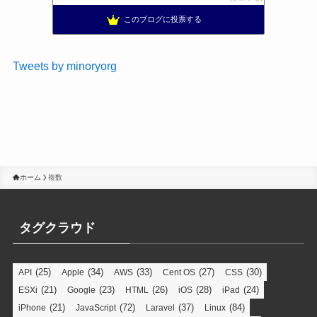
このブログに投票する
Tweets by minoryorg
ホーム
複数
タグクラウド
(25)
(34)
(33)
(27)
(30)
API
Apple
AWS
Cent OS
CSS
(21)
(23)
(26)
(28)
(24)
ESXi
Google
HTML
iOS
iPad
(21)
(72)
(37)
(84)
iPhone
JavaScript
Laravel
Linux