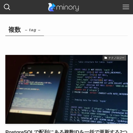
複数
– tag –
テクノロジー
PostgreSQLで配列にある複数IDを一括で更新する2つ