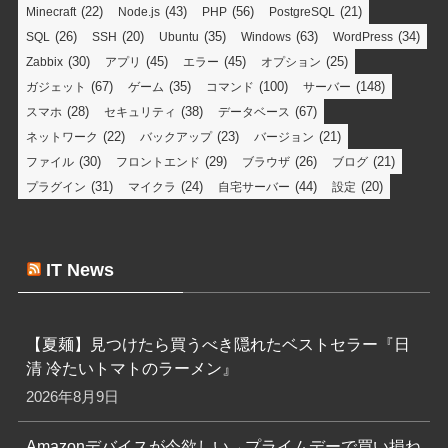
(22)
(43)
(56)
(21)
Minecraft
Node.js
PHP
PostgreSQL
(26)
(20)
(35)
(63)
(34)
SQL
SSH
Ubuntu
Windows
WordPress
(30)
(45)
(45)
(25)
Zabbix
アプリ
エラー
オプション
(67)
(35)
(100)
(148)
ガジェット
ゲーム
コマンド
サーバー
(28)
(38)
(67)
スマホ
セキュリティ
データベース
(22)
(23)
(21)
ネットワーク
バックアップ
バージョン
(30)
(29)
(26)
(21)
ファイル
フロントエンド
ブラウザ
ブログ
(31)
(24)
(44)
(20)
プラグイン
マイクラ
自宅サーバー
設定
IT News
【夏麺】見つけたら買うべき隠れたベストセラー『日
清 冷たいトマトのラーメン』
2026年8月9日
Amazonデバイスが今欲しい→プライムデーで買い損ね