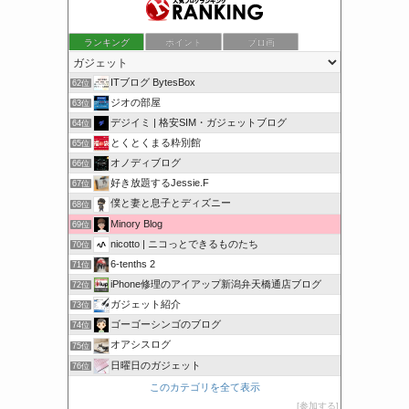
ランキング
ポイント
ブロ画
ITブログ BytesBox
62位
ジオの部屋
63位
デジイミ | 格安SIM・ガジェットブログ
64位
とくとくまる粋別館
65位
オノディブログ
66位
好き放題するJessie.F
67位
僕と妻と息子とディズニー
68位
Minory Blog
69位
nicotto | ニコっとできるものたち
70位
6-tenths 2
71位
iPhone修理のアイアップ新潟弁天橋通店ブログ
72位
ガジェット紹介
73位
ゴーゴーシンゴのブログ
74位
オアシスログ
75位
日曜日のガジェット
76位
このカテゴリを全て表示
参加する