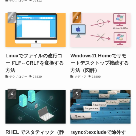
テクノロジー
59312
Linuxでファイルの改行コ
Windows11 Homeでリモ
ードLF⇔CRLFを変換する
ートデスクトップ接続する
方法
方法（図解）
テクノロジー
27839
メディア
24809
RHEL でスタティック（静
rsyncのexcludeで除外す