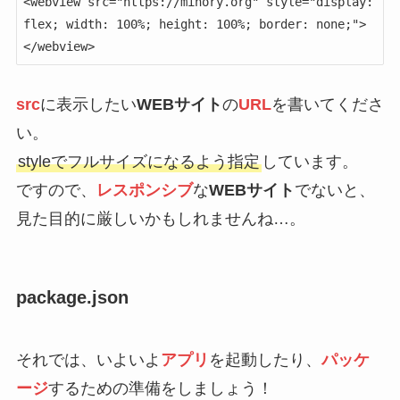
<webview src="https://minory.org" style="display: 
flex; width: 100%; height: 100%; border: none;">
</webview>
src
に表示したい
WEBサイト
の
URL
を書いてくださ
い。
styleでフルサイズになるよう指定
しています。
ですので、
レスポンシブ
な
WEBサイト
でないと、
見た目的に厳しいかもしれませんね…。
package.json
それでは、いよいよ
アプリ
を起動したり、
パッケ
ージ
するための準備をしましょう！