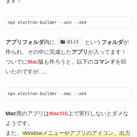
ます！
npx electron-builder --win --x64
dist
アプリフォルダ
内に
という
フォルダ
が
作られ、その中に完成した
アプリ
が入ってます！
ついでに
Mac
版も作ろうと、以下の
コマンド
を叩
いたのですが…。
npx electron-builder --mac --x64
Mac
用のアプリは
MacOS
上で実行しないとダメな
ようです。
また、
Windowメニューやアプリのアイコン、出力