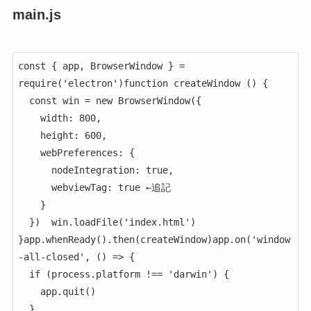
main.js
const { app, BrowserWindow } = 
require('electron')function createWindow () {

  const win = new BrowserWindow({

    width: 800,

    height: 600,

    webPreferences: {

      nodeIntegration: true,

      webviewTag: true ←追記

    }

  })  win.loadFile('index.html')

}app.whenReady().then(createWindow)app.on('window
-all-closed', () => {

  if (process.platform !== 'darwin') {

    app.quit()

  }
