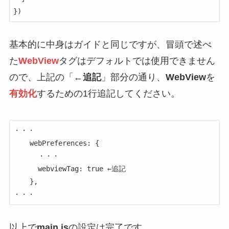
})
基本的に中身はガイドと同じですが、冒頭で述べ
た
WebView
タグはデフォルトでは使用できません
ので、上記の「
←追記
」部分の通り、
WebView
を
有効化
するための1行追記してください。
・・・

    webPreferences: {

      ・・・

      webviewTag: true ←追記

    },

・・・
以上で
main.js
の設定は完了です。