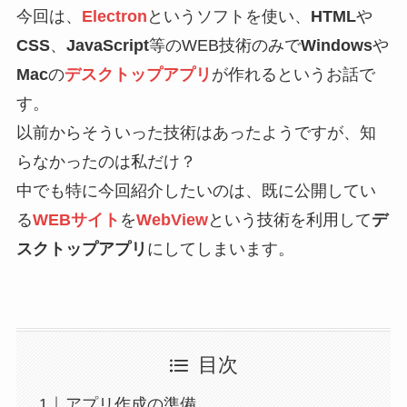
今回は、
Electron
というソフトを使い、
HTML
や
CSS
、
JavaScript
等のWEB技術のみで
Windows
や
Mac
の
デスクトップアプリ
が作れるというお話で
す。
以前からそういった技術はあったようですが、知
らなかったのは私だけ？
中でも特に今回紹介したいのは、既に公開してい
る
WEBサイト
を
WebView
という技術を利用して
デ
スクトップアプリ
にしてしまいます。
目次
アプリ作成の準備