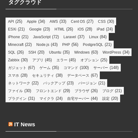
タグクラウド
(25)
(34)
(33)
(27)
(30)
API
Apple
AWS
Cent OS
CSS
(21)
(23)
(26)
(28)
(24)
ESXi
Google
HTML
iOS
iPad
(21)
(72)
(37)
(84)
iPhone
JavaScript
Laravel
Linux
(22)
(43)
(56)
(21)
Minecraft
Node.js
PHP
PostgreSQL
(26)
(20)
(35)
(63)
(34)
SQL
SSH
Ubuntu
Windows
WordPress
(30)
(45)
(45)
(25)
Zabbix
アプリ
エラー
オプション
(67)
(35)
(100)
(148)
ガジェット
ゲーム
コマンド
サーバー
(28)
(38)
(67)
スマホ
セキュリティ
データベース
(22)
(23)
(21)
ネットワーク
バックアップ
バージョン
(30)
(29)
(26)
(21)
ファイル
フロントエンド
ブラウザ
ブログ
(31)
(24)
(44)
(20)
プラグイン
マイクラ
自宅サーバー
設定
IT News