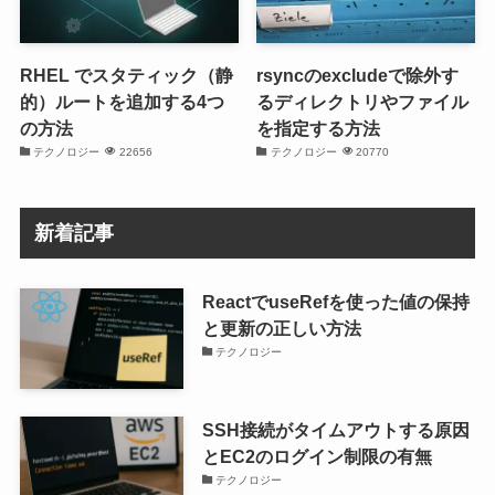
RHEL でスタティック（静
rsyncのexcludeで除外す
的）ルートを追加する4つ
るディレクトリやファイル
の方法
を指定する方法
テクノロジー
22656
テクノロジー
20770
新着記事
ReactでuseRefを使った値の保持
と更新の正しい方法
テクノロジー
SSH接続がタイムアウトする原因
とEC2のログイン制限の有無
テクノロジー