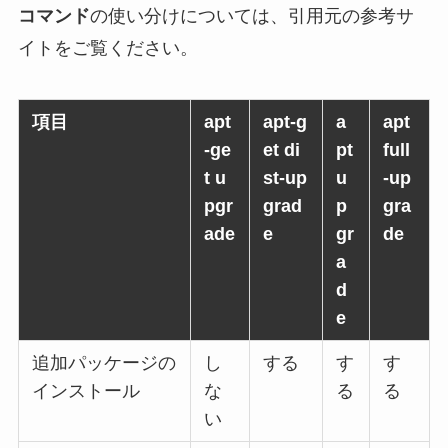
コマンド
の使い分けについては、引用元の参考サ
イトをご覧ください。
項目
apt
apt-g
a
apt
-ge
et di
pt
full
t u
st-up
u
-up
pgr
grad
p
gra
ade
e
gr
de
a
d
e
追加パッケージの
し
する
す
す
インストール
な
る
る
い