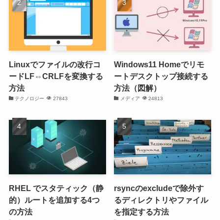
Linuxでファイルの改行コ
Windows11 Homeでリモ
ードLF⇔CRLFを変換する
ートデスクトップ接続する
方法
方法（図解）
テクノロジー
27843
メディア
24813
RHEL でスタティック（静
rsyncのexcludeで除外す
的）ルートを追加する4つ
るディレクトリやファイル
の方法
を指定する方法