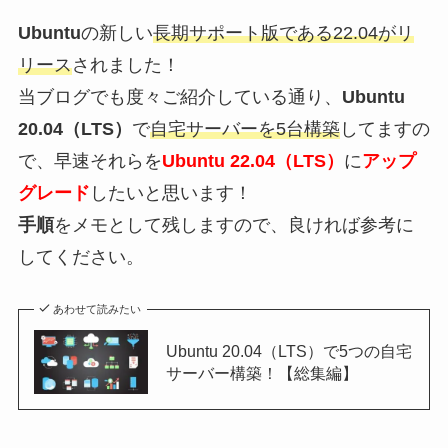
Ubuntu
の新しい
長期サポート版である22.04がリ
リース
されました！
当ブログでも度々ご紹介している通り、
Ubuntu
20.04（LTS）
で
自宅サーバーを5台構築
してますの
で、早速それらを
Ubuntu 22.04（LTS）
に
アップ
グレード
したいと思います！
手順
をメモとして残しますので、良ければ参考に
してください。
あわせて読みたい
Ubuntu 20.04（LTS）で5つの自宅
サーバー構築！【総集編】