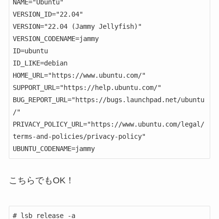
NAME="Ubuntu"

VERSION_ID="22.04"

VERSION="22.04 (Jammy Jellyfish)"

VERSION_CODENAME=jammy

ID=ubuntu

ID_LIKE=debian

HOME_URL="https://www.ubuntu.com/"

SUPPORT_URL="https://help.ubuntu.com/"

BUG_REPORT_URL="https://bugs.launchpad.net/ubuntu
/"

PRIVACY_POLICY_URL="https://www.ubuntu.com/legal/
terms-and-policies/privacy-policy"

UBUNTU_CODENAME=jammy
こちらでもOK！
# lsb_release -a
