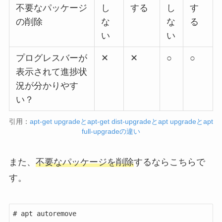
不要なパッケージ
し
する
し
す
の削除
な
な
る
い
い
プログレスバーが
✕
✕
○
○
表示されて進捗状
況が分かりやす
い？
引用：
apt-get upgradeとapt-get dist-upgradeとapt upgradeとapt
full-upgradeの違い
また、
不要なパッケージを削除
するならこちらで
す。
# apt autoremove