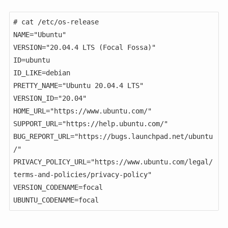
# cat /etc/os-release

NAME="Ubuntu"

VERSION="20.04.4 LTS (Focal Fossa)"

ID=ubuntu

ID_LIKE=debian

PRETTY_NAME="Ubuntu 20.04.4 LTS"

VERSION_ID="20.04"

HOME_URL="https://www.ubuntu.com/"

SUPPORT_URL="https://help.ubuntu.com/"

BUG_REPORT_URL="https://bugs.launchpad.net/ubuntu
/"

PRIVACY_POLICY_URL="https://www.ubuntu.com/legal/
terms-and-policies/privacy-policy"

VERSION_CODENAME=focal

UBUNTU_CODENAME=focal