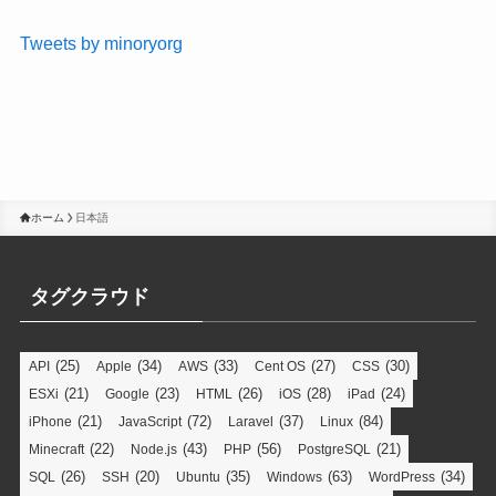
Tweets by minoryorg
ホーム
日本語
タグクラウド
(25)
(34)
(33)
(27)
(30)
API
Apple
AWS
Cent OS
CSS
(21)
(23)
(26)
(28)
(24)
ESXi
Google
HTML
iOS
iPad
(21)
(72)
(37)
(84)
iPhone
JavaScript
Laravel
Linux
(22)
(43)
(56)
(21)
Minecraft
Node.js
PHP
PostgreSQL
(26)
(20)
(35)
(63)
(34)
SQL
SSH
Ubuntu
Windows
WordPress