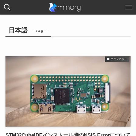
日本語
– tag –
テクノロジー
STM32CubeIDEインストール時のNSIS Errorについて