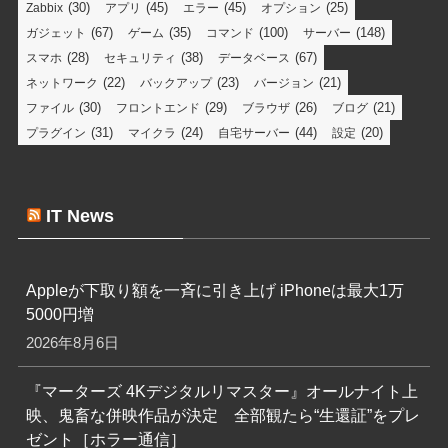
(30)
(45)
(45)
(25)
Zabbix
アプリ
エラー
オプション
(67)
(35)
(100)
(148)
ガジェット
ゲーム
コマンド
サーバー
(28)
(38)
(67)
スマホ
セキュリティ
データベース
(22)
(23)
(21)
ネットワーク
バックアップ
バージョン
(30)
(29)
(26)
(21)
ファイル
フロントエンド
ブラウザ
ブログ
(31)
(24)
(44)
(20)
プラグイン
マイクラ
自宅サーバー
設定
IT News
Appleが下取り額を一斉に引き上げ iPhoneは最大1万
5000円増
2026年8月6日
『マーターズ 4Kデジタルリマスター』オールナイト上
映、鬼畜な併映作品が決定 全部観たら“生還証”をプレ
ゼント［ホラー通信］