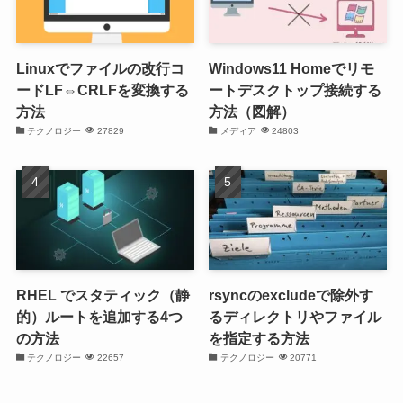
Linuxでファイルの改行コ
Windows11 Homeでリモ
ードLF⇔CRLFを変換する
ートデスクトップ接続する
方法
方法（図解）
テクノロジー
27829
メディア
24803
RHEL でスタティック（静
rsyncのexcludeで除外す
的）ルートを追加する4つ
るディレクトリやファイル
の方法
を指定する方法
テクノロジー
22657
テクノロジー
20771